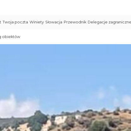
t
Twoja poczta
Winiety
Słowacja
Przewodnik
Delegacje zagraniczn
g obiektów