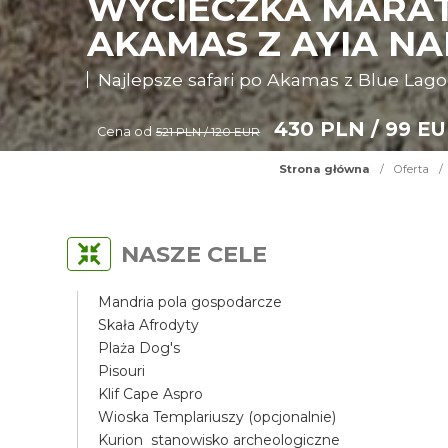
WYCIECZKA MARAT
AKAMAS Z AYIA N
Najlepsze safari po Akamas z Blue Lag
430 PLN / 99 E
Cena od
521 PLN / 120 EUR
Strona główna
/
Oferta
/
NASZE CELE
Mandria pola gospodarcze
Skała Afrodyty
Plaża Dog's
Pisouri
Klif Cape Aspro
Wioska Templariuszy (opcjonalnie)
Kurion stanowisko archeologiczne