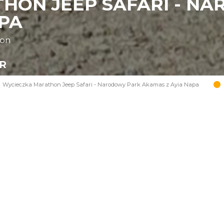
HON JEEP SAFARI - N
APA
oon
UR
Wycieczka Marathon Jeep Safari - Narodowy Park Akamas z Ayia Napa