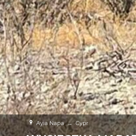
Ayia Napa
→
Cypr