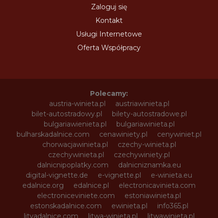
Zaloguj się
Kontakt
Usługi Internetowe
Oferta Współpracy
Polecamy:
austria-winieta.pl
austriawinieta.pl
bilet-autostradowy.pl
bilety-autostradowe.pl
bulgariawienieta.pl
bulgariawinieta.pl
bulharskadalnice.com
cenawiniety.pl
cenywiniet.pl
chorwacjawinieta.pl
czechy-winieta.pl
czechywinieta.pl
czechywiniety.pl
dalnicnipoplatky.com
dalnicniznamka.eu
digital-vignette.de
e-vignette.pl
e-winieta.eu
edalnice.org
edalnice.pl
electronicavinieta.com
electroniceviniete.com
estoniawinieta.pl
estonskadalnice.com
ewinieta.pl
info365.pl
litvadalnice.com
litwa-winieta.pl
litwawinieta.pl