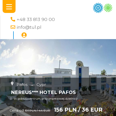
+48 33 813 90 00
info@tu1.pl
Pafos
→
Cypr
NEREUS*** HOTEL PAFOS
W poblizu centrum, przy imprezowej dzielnicy
156 PLN / 36 EUR
Cena od
191 PLN / 44 EUR