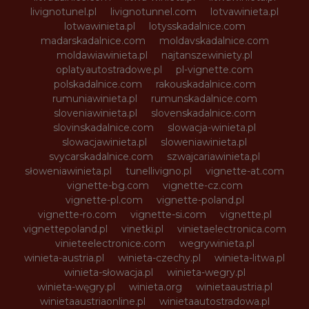
livignotunel.pl
livignotunnel.com
lotvawinieta.pl
lotwawinieta.pl
lotysskadalnice.com
madarskadalnice.com
moldavskadalnice.com
moldawiawinieta.pl
najtanszewiniety.pl
oplatyautostradowe.pl
pl-vignette.com
polskadalnice.com
rakouskadalnice.com
rumuniawinieta.pl
rumunskadalnice.com
sloveniawinieta.pl
slovenskadalnice.com
slovinskadalnice.com
slowacja-winieta.pl
slowacjawinieta.pl
sloweniawinieta.pl
svycarskadalnice.com
szwajcariawinieta.pl
słoweniawinieta.pl
tunellivigno.pl
vignette-at.com
vignette-bg.com
vignette-cz.com
vignette-pl.com
vignette-poland.pl
vignette-ro.com
vignette-si.com
vignette.pl
vignettepoland.pl
vinetki.pl
vinietaelectronica.com
vinieteelectronice.com
wegrywinieta.pl
winieta-austria.pl
winieta-czechy.pl
winieta-litwa.pl
winieta-słowacja.pl
winieta-wegry.pl
winieta-węgry.pl
winieta.org
winietaaustria.pl
winietaaustriaonline.pl
winietaautostradowa.pl