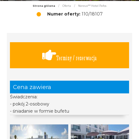
Strona główna
/
Oferta
/
Nereus*** Hotel Pafos
Numer oferty:
110/18107
Terminy / rezerwacja
Cena zawiera
Świadczenia:
- pokój 2-osobowy
- śniadanie w formie bufetu