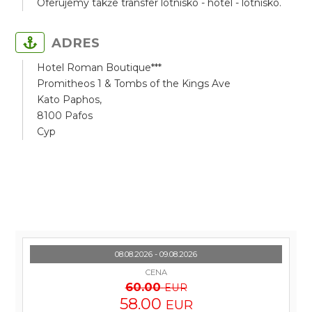
Oferujemy także transfer lotnisko - hotel - lotnisko.
ADRES
Hotel Roman Boutique***
Promitheos 1 & Tombs of the Kings Ave
Kato Paphos,
8100 Pafos
Cyp
08.08.2026 - 09.08.2026
CENA
60.00
EUR
58.00
EUR