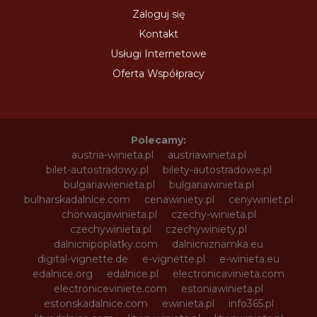
Zaloguj się
Kontakt
Usługi Internetowe
Oferta Współpracy
Polecamy:
austria-winieta.pl
austriawinieta.pl
bilet-autostradowy.pl
bilety-autostradowe.pl
bulgariawienieta.pl
bulgariawinieta.pl
bulharskadalnice.com
cenawiniety.pl
cenywiniet.pl
chorwacjawinieta.pl
czechy-winieta.pl
czechywinieta.pl
czechywiniety.pl
dalnicnipoplatky.com
dalnicniznamka.eu
digital-vignette.de
e-vignette.pl
e-winieta.eu
edalnice.org
edalnice.pl
electronicavinieta.com
electroniceviniete.com
estoniawinieta.pl
estonskadalnice.com
ewinieta.pl
info365.pl