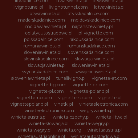
litvadalnice.com
litwa-winieta.pl
litwawinieta.pl
livignotunel.pl
livignotunnel.com
lotvawinieta.pl
lotwawinieta.pl
lotysskadalnice.com
madarskadalnice.com
moldavskadalnice.com
moldawiawinieta.pl
najtanszewiniety.pl
oplatyautostradowe.pl
pl-vignette.com
polskadalnice.com
rakouskadalnice.com
rumuniawinieta.pl
rumunskadalnice.com
sloveniawinieta.pl
slovenskadalnice.com
slovinskadalnice.com
slowacja-winieta.pl
slowacjawinieta.pl
sloweniawinieta.pl
svycarskadalnice.com
szwajcariawinieta.pl
słoweniawinieta.pl
tunellivigno.pl
vignette-at.com
vignette-bg.com
vignette-cz.com
vignette-pl.com
vignette-poland.pl
vignette-ro.com
vignette-si.com
vignette.pl
vignettepoland.pl
vinetki.pl
vinietaelectronica.com
vinieteelectronice.com
wegrywinieta.pl
winieta-austria.pl
winieta-czechy.pl
winieta-litwa.pl
winieta-słowacja.pl
winieta-wegry.pl
winieta-węgry.pl
winieta.org
winietaaustria.pl
winietaaustriaonline.pl
winietaautostradowa.pl