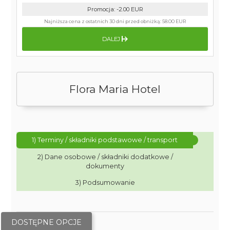
Promocja
:
-2.00
EUR
Najniższa cena z ostatnich 30 dni przed obniżką:
58.00 EUR
DALEJ
Flora Maria Hotel
1) Terminy / składniki podstawowe / transport
2) Dane osobowe / składniki dodatkowe /
dokumenty
3) Podsumowanie
DOSTĘPNE OPCJE