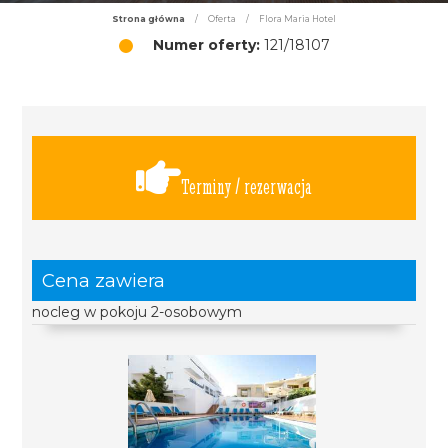
Strona główna
/
Oferta
/
Flora Maria Hotel
Numer oferty:
121/18107
Terminy / rezerwacja
Cena zawiera
nocleg w pokoju 2-osobowym