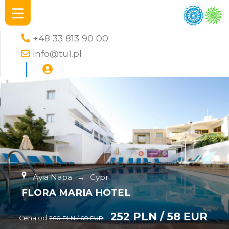
+48 33 813 90 00
info@tu1.pl
Ayia Napa
→
Cypr
FLORA MARIA HOTEL
252 PLN / 58 EUR
Cena od
260 PLN / 60 EUR