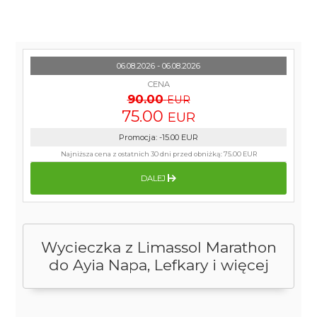
06.08.2026 - 06.08.2026
CENA
90.00
EUR
75.00
EUR
Promocja
:
-15.00
EUR
Najniższa cena z ostatnich 30 dni przed obniżką:
75.00 EUR
DALEJ
Wycieczka z Limassol Marathon
do Ayia Napa, Lefkary i więcej