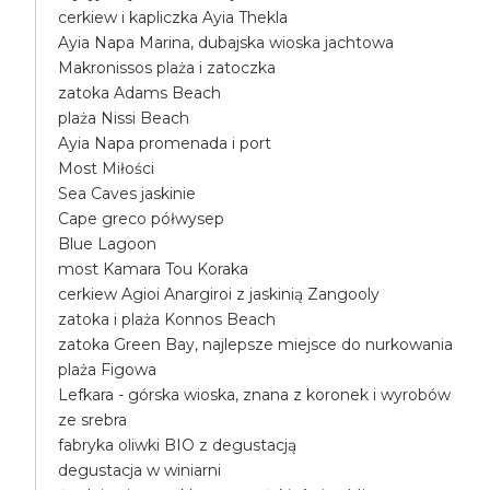
cerkiew i kapliczka Ayia Thekla
Ayia Napa Marina, dubajska wioska jachtowa
Makronissos plaża i zatoczka
zatoka Adams Beach
plaża Nissi Beach
Ayia Napa promenada i port
Most Miłości
Sea Caves jaskinie
Cape greco półwysep
Blue Lagoon
most Kamara Tou Koraka
cerkiew Agioi Anargiroi z jaskinią Zangooly
zatoka i plaża Konnos Beach
zatoka Green Bay, najlepsze miejsce do nurkowania
plaża Figowa
Lefkara - górska wioska, znana z koronek i wyrobów
ze srebra
fabryka oliwki BIO z degustacją
degustacja w winiarni