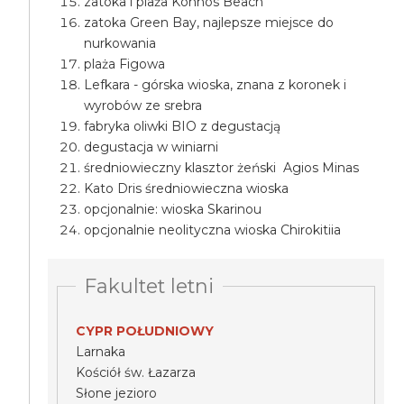
zatoka i plaża Konnos Beach
zatoka Green Bay, najlepsze miejsce do
nurkowania
plaża Figowa
Lefkara - górska wioska, znana z koronek i
wyrobów ze srebra
fabryka oliwki BIO z degustacją
degustacja w winiarni
średniowieczny klasztor żeński Agios Minas
Kato Dris średniowieczna wioska
opcjonalnie: wioska Skarinou
opcjonalnie neolityczna wioska Chirokitiia
Fakultet letni
CYPR POŁUDNIOWY
Larnaka
Kościół św. Łazarza
Słone jezioro