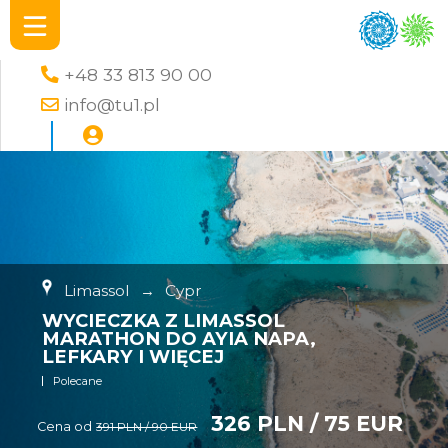
+48 33 813 90 00
info@tu1.pl
Limassol
→
Cypr
WYCIECZKA Z LIMASSOL
MARATHON DO AYIA NAPA,
LEFKARY I WIĘCEJ
Polecane
326 PLN / 75 EUR
Cena od
391 PLN / 90 EUR