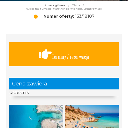
Strona główna
/
Oferta
/
Wycieczka z Limassol Marathon do Ayia Napa, Lefkary i więcej
Numer oferty:
133/18107
Terminy / rezerwacja
Cena zawiera
Uczestnik