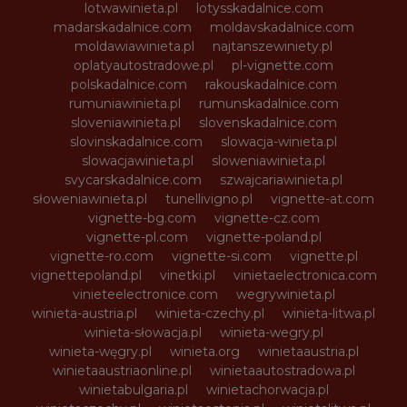
lotwawinieta.pl
lotysskadalnice.com
madarskadalnice.com
moldavskadalnice.com
moldawiawinieta.pl
najtanszewiniety.pl
oplatyautostradowe.pl
pl-vignette.com
polskadalnice.com
rakouskadalnice.com
rumuniawinieta.pl
rumunskadalnice.com
sloveniawinieta.pl
slovenskadalnice.com
slovinskadalnice.com
slowacja-winieta.pl
slowacjawinieta.pl
sloweniawinieta.pl
svycarskadalnice.com
szwajcariawinieta.pl
słoweniawinieta.pl
tunellivigno.pl
vignette-at.com
vignette-bg.com
vignette-cz.com
vignette-pl.com
vignette-poland.pl
vignette-ro.com
vignette-si.com
vignette.pl
vignettepoland.pl
vinetki.pl
vinietaelectronica.com
vinieteelectronice.com
wegrywinieta.pl
winieta-austria.pl
winieta-czechy.pl
winieta-litwa.pl
winieta-słowacja.pl
winieta-wegry.pl
winieta-węgry.pl
winieta.org
winietaaustria.pl
winietaaustriaonline.pl
winietaautostradowa.pl
winietabulgaria.pl
winietachorwacja.pl