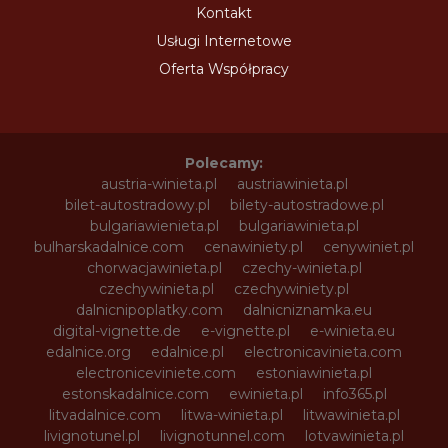
Kontakt
Usługi Internetowe
Oferta Współpracy
Polecamy:
austria-winieta.pl
austriawinieta.pl
bilet-autostradowy.pl
bilety-autostradowe.pl
bulgariawienieta.pl
bulgariawinieta.pl
bulharskadalnice.com
cenawiniety.pl
cenywiniet.pl
chorwacjawinieta.pl
czechy-winieta.pl
czechywinieta.pl
czechywiniety.pl
dalnicnipoplatky.com
dalnicniznamka.eu
digital-vignette.de
e-vignette.pl
e-winieta.eu
edalnice.org
edalnice.pl
electronicavinieta.com
electroniceviniete.com
estoniawinieta.pl
estonskadalnice.com
ewinieta.pl
info365.pl
litvadalnice.com
litwa-winieta.pl
litwawinieta.pl
livignotunel.pl
livignotunnel.com
lotvawinieta.pl