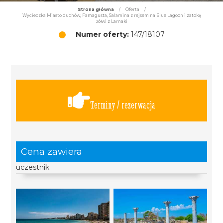
Strona główna
/
Oferta
/
Wycieczka Miasto duchów, Famagusta, Salamina z rejsem na Blue Lagoon i zatokę
żółwi z Larnaki
Numer oferty:
147/18107
Terminy / rezerwacja
Cena zawiera
uczestnik