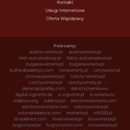
Kontakt
Usługi Internetowe
Oferta Współpracy
Polecamy:
austria-winieta.pl
austriawinieta.pl
bilet-autostradowy.pl
bilety-autostradowe.pl
bulgariawienieta.pl
bulgariawinieta.pl
bulharskadalnice.com
cenawiniety.pl
cenywiniet.pl
chorwacjawinieta.pl
czechy-winieta.pl
czechywinieta.pl
czechywiniety.pl
dalnicnipoplatky.com
dalnicniznamka.eu
digital-vignette.de
e-vignette.pl
e-winieta.eu
edalnice.org
edalnice.pl
electronicavinieta.com
electroniceviniete.com
estoniawinieta.pl
estonskadalnice.com
ewinieta.pl
info365.pl
litvadalnice.com
litwa-winieta.pl
litwawinieta.pl
livignotunel.pl
livignotunnel.com
lotvawinieta.pl