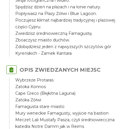
Sesja fotograficzna i wideo.
Spędzisz dzień na plażach i na łonie natury.
Popływasz na Plaży Żółwi i Blue Lagoon.
Poczujesz klimat najbardziej tradycyjnej i plażowej
części Cypru.
Zwiedzisz średniowieczną Famagustę.
Zboaczysz miasto duchów.
Zdobędziesz jeden z najwyższych szczytów gór
Kyreńskich - Zamek Kantara
OPIS ZWIEDZANYCH MIEJSC
Wybrzeże Protaras
Zatoka Konnos
Cape Greco (Błękitna Laguna)
Zatoka Żółwi
Famagusta stare miasto
Mury weneckie Famagusty, wyjście na bastion
Meczet Lali Mustafy Pasza, czyli średniowiecczna
katedra Notre Damm jak w Reims