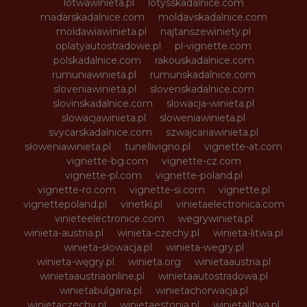
lotwawinieta.pl
lotysskadalnice.com
madarskadalnice.com
moldavskadalnice.com
moldawiawinieta.pl
najtanszewiniety.pl
oplatyautostradowe.pl
pl-vignette.com
polskadalnice.com
rakouskadalnice.com
rumuniawinieta.pl
rumunskadalnice.com
sloveniawinieta.pl
slovenskadalnice.com
slovinskadalnice.com
slowacja-winieta.pl
slowacjawinieta.pl
sloweniawinieta.pl
svycarskadalnice.com
szwajcariawinieta.pl
słoweniawinieta.pl
tunellivigno.pl
vignette-at.com
vignette-bg.com
vignette-cz.com
vignette-pl.com
vignette-poland.pl
vignette-ro.com
vignette-si.com
vignette.pl
vignettepoland.pl
vinetki.pl
vinietaelectronica.com
vinieteelectronice.com
wegrywinieta.pl
winieta-austria.pl
winieta-czechy.pl
winieta-litwa.pl
winieta-słowacja.pl
winieta-wegry.pl
winieta-węgry.pl
winieta.org
winietaaustria.pl
winietaaustriaonline.pl
winietaautostradowa.pl
winietabulgaria.pl
winietachorwacja.pl
winietaczechy.pl
winietaestonia.pl
winietalitwa.pl