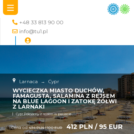
+48 33 813 90 00
info@tu1.pl
Larnaca
→
Cypr
WYCIECZKA MIASTO DUCHÓW,
FAMAGUSTA, SALAMINA Z REJSEM
NA BLUE LAGOON I ZATOKĘ ŻÓŁWI
Z LARNAKI
Cypr Północny z rejsem w pakiecie
412 PLN / 95 EUR
Cena od
434 PLN / 100 EUR