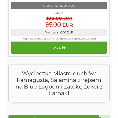
07.08.2026 - 07.08.2026
CENA
100.00
EUR
95.00
EUR
Promocja
:
-5.00
EUR
Najniższa cena z ostatnich 30 dni przed obniżką:
80.00 EUR
DALEJ
Wycieczka Miasto duchów,
Famagusta, Salamina z rejsem
na Blue Lagoon i zatokę żółwi z
Larnaki