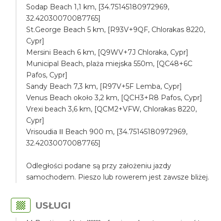
Sodap Beach 1,1 km, [34.75145180972969,
32.42030070087765]
St.George Beach 5 km, [R93V+9QF, Chlorakas 8220,
Cypr]
Mersini Beach 6 km, [Q9WV+7J Chloraka, Cypr]
Municipal Beach, plaża miejska 550m, [QC48+6C
Pafos, Cypr]
Sandy Beach 7,3 km, [R97V+5F Lemba, Cypr]
Venus Beach około 3,2 km, [QCH3+R8 Pafos, Cypr]
Vrexi beach 3,6 km, [QCM2+VFW, Chlorakas 8220,
Cypr]
Vrisoudia ΙΙ Beach 900 m, [34.75145180972969,
32.42030070087765]
Odległości podane są przy założeniu jazdy
samochodem. Pieszo lub rowerem jest zawsze bliżej.
USŁUGI