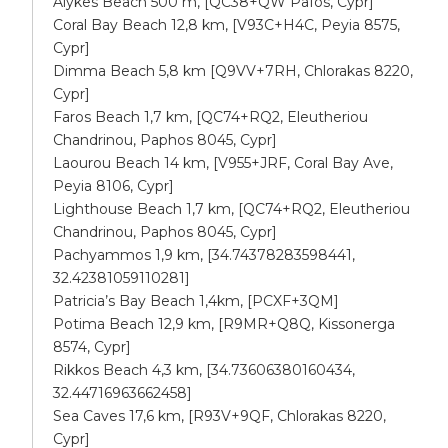
Alykes Beach 500 m, [QC38+QW Pafos, Cypr]
Coral Bay Beach 12,8 km, [V93C+H4C, Peyia 8575,
Cypr]
Dimma Beach 5,8 km [Q9VV+7RH, Chlorakas 8220,
Cypr]
Faros Beach 1,7 km, [QC74+RQ2, Eleutheriou
Chandrinou, Paphos 8045, Cypr]
Laourou Beach 14 km, [V955+JRF, Coral Bay Ave,
Peyia 8106, Cypr]
Lighthouse Beach 1,7 km, [QC74+RQ2, Eleutheriou
Chandrinou, Paphos 8045, Cypr]
Pachyammos 1,9 km, [34.74378283598441,
32.42381059110281]
Patricia’s Bay Beach 1,4km, [PCXF+3QM]
Potima Beach 12,9 km, [R9MR+Q8Q, Kissonerga
8574, Cypr]
Rikkos Beach 4,3 km, [34.73606380160434,
32.44716963662458]
Sea Caves 17,6 km, [R93V+9QF, Chlorakas 8220,
Cypr]