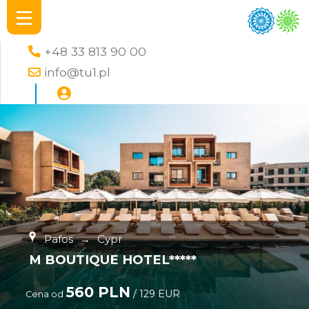
+48 33 813 90 00
info@tu1.pl
Pafos
→
Cypr
M BOUTIQUE HOTEL*****
560 PLN
/ 129 EUR
Cena od