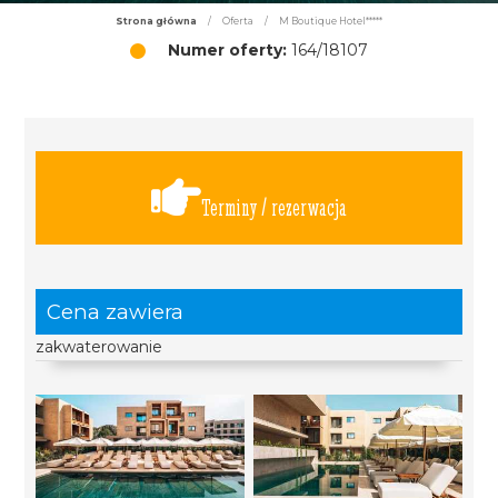
Strona główna
/
Oferta
/
M Boutique Hotel*****
Numer oferty:
164/18107
Terminy / rezerwacja
Cena zawiera
zakwaterowanie