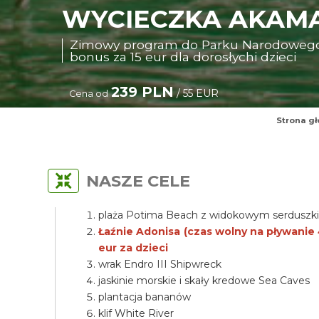
WYCIECZKA AKAMA
Zimowy program do Parku Narodowego A
bonus za 15 eur dla dorosłychi dzieci
239 PLN
/ 55 EUR
Cena od
Strona g
NASZE CELE
plaża Potima Beach z widokowym serdusz
Łaźnie Adonisa (czas wolny na pływanie 4
eur za dzieci
wrak Endro III Shipwreck
jaskinie morskie i skały kredowe Sea Caves
plantacja bananów
klif White River