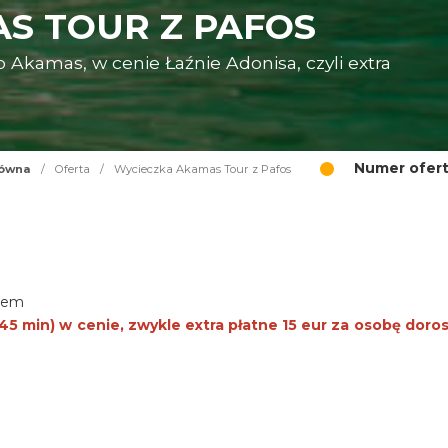
S TOUR Z PAFOS
kamas, w cenie Łaźnie Adonisa, czyli extra
Numer ofert
łówna
/
Oferta
/
Wycieczka Akamas Tour z Pafos
kiem
5 min) w cenie, zwykle extra płatne 15 eur za osobę dorosł