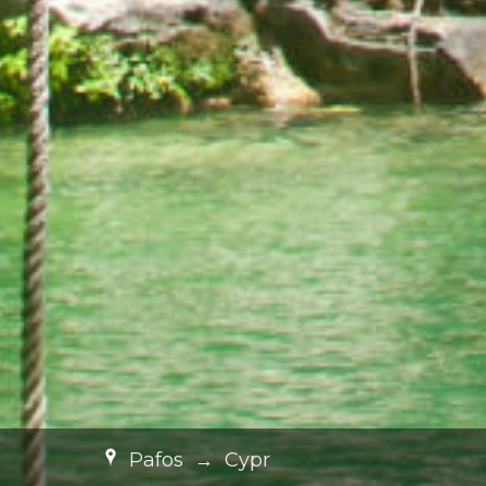
Pafos
→
Cypr