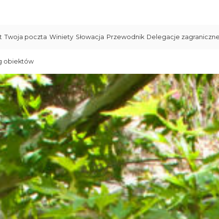
t
Twoja poczta
Winiety
Słowacja
Przewodnik
Delegacje zagraniczn
g obiektów