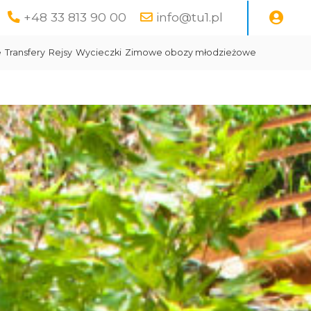
+48 33 813 90 00
info@tu1.pl
e
Transfery
Rejsy
Wycieczki
Zimowe obozy młodzieżowe