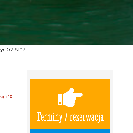
y:
166/18107
ą i 10
Terminy / rezerwacja