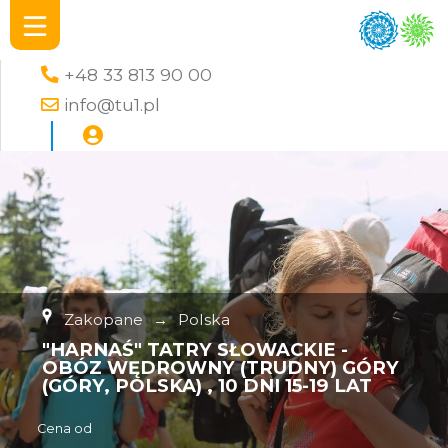
+48 33 813 90 00
info@tu1.pl
Zakopane
→
Polska
"HARNAŚ" TATRY SŁOWACKIE -
OBÓZ WĘDROWNY (TRUDNY) GÓRY
(GÓRY, POLSKA) , 10 DNI 15-19 LAT
Cena od