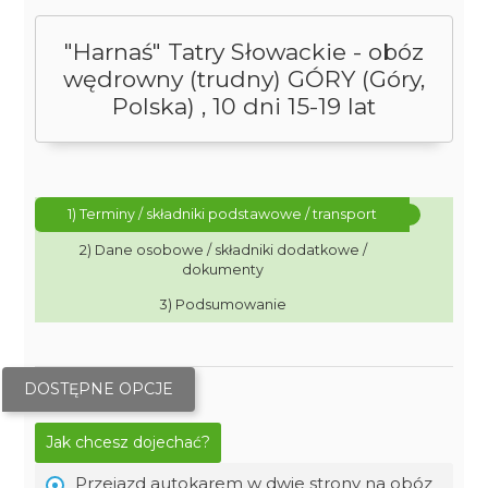
"Harnaś" Tatry Słowackie - obóz
wędrowny (trudny) GÓRY (Góry,
Polska) , 10 dni 15-19 lat
1) Terminy / składniki podstawowe / transport
2) Dane osobowe / składniki dodatkowe /
dokumenty
3) Podsumowanie
DOSTĘPNE OPCJE
Jak chcesz dojechać?
Przejazd autokarem w dwie strony na obóz