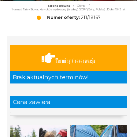
Strona główna
/
Oferta
/
"Harnaś" Tatry Słowackie - obóz wędrowny (trudny) GÓRY (Góry, Polska) , 10 dni 15-19 lat
Numer oferty:
211/18167
Terminy / rezerwacja
Brak aktualnych terminów!
Cena zawiera
.