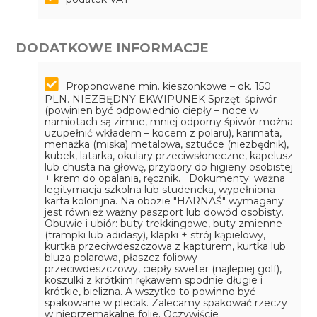
DODATKOWE INFORMACJE
Proponowane min. kieszonkowe – ok. 150
PLN.
NIEZBĘDNY EKWIPUNEK
Sprzęt: śpiwór
(powinien być odpowiednio ciepły – noce w
namiotach są zimne, mniej odporny śpiwór można
uzupełnić wkładem – kocem z polaru), karimata,
menażka (miska) metalowa, sztućce (niezbędnik),
kubek, latarka, okulary przeciwsłoneczne, kapelusz
lub chusta na głowę, przybory do higieny osobistej
+ krem do opalania, ręcznik.
Dokumenty: ważna
legitymacja szkolna lub studencka, wypełniona
karta kolonijna. Na obozie "HARNAŚ" wymagany
jest również ważny paszport lub dowód osobisty.
Obuwie i ubiór: buty trekkingowe, buty zmienne
(trampki lub adidasy), klapki + strój kąpielowy,
kurtka przeciwdeszczowa z kapturem, kurtka lub
bluza polarowa, płaszcz foliowy -
przeciwdeszczowy, ciepły sweter (najlepiej golf),
koszulki z krótkim rękawem spodnie długie i
krótkie, bielizna.
A wszytko to powinno być
spakowane w plecak. Zalecamy spakować rzeczy
w nieprzemakalne folie. Oczywiście