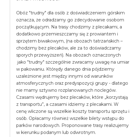
Obóz "trudny" dla osób z doświadczeniem górskim
oznacza, że odradzamy go zdecydowanie osobom
początkującym. Na trasy chodzimy z plecakami, a
dodatkowo przemieszczamy się z prowiantem i
sprzętem biwakowym, (na obozach tatrzańskich –
chodzimy bez plecaków, ale za to doświadczamy
sporych przewyższeń). Na obozach oznaczonych
jako "trudny" szczególnie zwracamy uwagę na umiar
w pakowaniu. Którędy danego dnia pójdziemy
uzależnione jest między innymi od warunków
atmosferycznych oraz predyspozycji grupy - dlatego
nie mamy sztywno rozplanowanych noclegów.
Czasami wędrujemy bez plecaków, które „korzystają
z transportu”, a czasami idziemy z plecakami. W
cenę wliczone są wszelkie koszty transportu sprzętu i
osób. Opłacamy również wszelkie bilety wstępu do
parków narodowych. Proponowane trasy realizujemy
w kierunku podanym lub odwrotnym.