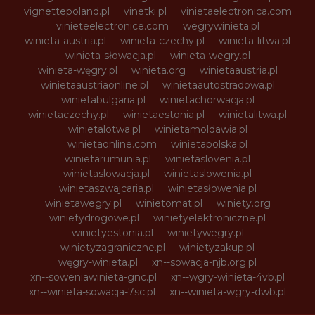
vignettepoland.pl
vinetki.pl
vinietaelectronica.com
vinieteelectronice.com
wegrywinieta.pl
winieta-austria.pl
winieta-czechy.pl
winieta-litwa.pl
winieta-słowacja.pl
winieta-wegry.pl
winieta-węgry.pl
winieta.org
winietaaustria.pl
winietaaustriaonline.pl
winietaautostradowa.pl
winietabulgaria.pl
winietachorwacja.pl
winietaczechy.pl
winietaestonia.pl
winietalitwa.pl
winietalotwa.pl
winietamoldawia.pl
winietaonline.com
winietapolska.pl
winietarumunia.pl
winietaslovenia.pl
winietaslowacja.pl
winietaslowenia.pl
winietaszwajcaria.pl
winietasłowenia.pl
winietawegry.pl
winietomat.pl
winiety.org
winietydrogowe.pl
winietyelektroniczne.pl
winietyestonia.pl
winietywegry.pl
winietyzagraniczne.pl
winietyzakup.pl
węgry-winieta.pl
xn--sowacja-njb.org.pl
xn--soweniawinieta-gnc.pl
xn--wgry-winieta-4vb.pl
xn--winieta-sowacja-7sc.pl
xn--winieta-wgry-dwb.pl