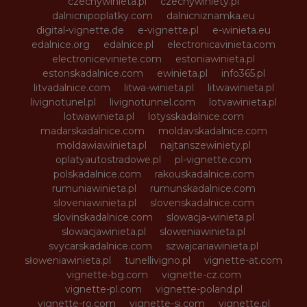
czechywinieta.pl
czechywiniety.pl
dalnicnipoplatky.com
dalnicniznamka.eu
digital-vignette.de
e-vignette.pl
e-winieta.eu
edalnice.org
edalnice.pl
electronicavinieta.com
electroniceviniete.com
estoniawinieta.pl
estonskadalnice.com
ewinieta.pl
info365.pl
litvadalnice.com
litwa-winieta.pl
litwawinieta.pl
livignotunel.pl
livignotunnel.com
lotvawinieta.pl
lotwawinieta.pl
lotysskadalnice.com
madarskadalnice.com
moldavskadalnice.com
moldawiawinieta.pl
najtanszewiniety.pl
oplatyautostradowe.pl
pl-vignette.com
polskadalnice.com
rakouskadalnice.com
rumuniawinieta.pl
rumunskadalnice.com
sloveniawinieta.pl
slovenskadalnice.com
slovinskadalnice.com
slowacja-winieta.pl
slowacjawinieta.pl
sloweniawinieta.pl
svycarskadalnice.com
szwajcariawinieta.pl
słoweniawinieta.pl
tunellivigno.pl
vignette-at.com
vignette-bg.com
vignette-cz.com
vignette-pl.com
vignette-poland.pl
vignette-ro.com
vignette-si.com
vignette.pl