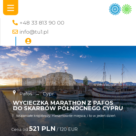
+48 33 813 90 00
info@tu1.pl
Pafos
→
Cypr
WYCIECZKA MARATHON Z PAFOS
DO SKARBÓW PÓŁNOCNEGO CYPRU
Wspaniałe krajobrazy, niesamowite miejsca, i to w jedeń dzień
521 PLN
/ 120 EUR
Cena od