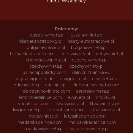
Oferta Współpracy
Polecamy:
austria-winieta.pl
austriawinieta.pl
bilet-autostradowy.pl
bilety-autostradowe.pl
bulgariawienieta.pl
bulgariawinieta.pl
bulharskadalnice.com
cenawiniety.pl
cenywiniet.pl
chorwacjawinieta.pl
czechy-winieta.pl
czechywinieta.pl
czechywiniety.pl
dalnicnipoplatky.com
dalnicniznamka.eu
digital-vignette.de
e-vignette.pl
e-winieta.eu
edalnice.org
edalnice.pl
electronicavinieta.com
electroniceviniete.com
estoniawinieta.pl
estonskadalnice.com
ewinieta.pl
info365.pl
litvadalnice.com
litwa-winieta.pl
litwawinieta.pl
livignotunel.pl
livignotunnel.com
lotvawinieta.pl
lotwawinieta.pl
lotysskadalnice.com
madarskadalnice.com
moldavskadalnice.com
moldawiawinieta.pl
najtanszewiniety.pl