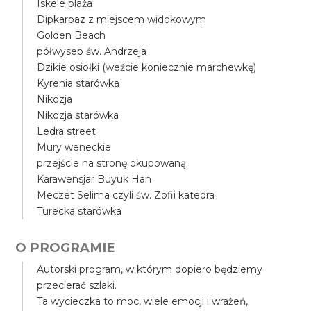
Iskele plaża
Dipkarpaz z miejscem widokowym
Golden Beach
półwysep św. Andrzeja
Dzikie osiołki (weźcie koniecznie marchewkę)
Kyrenia starówka
Nikozja
Nikozja starówka
Ledra street
Mury weneckie
przejście na stronę okupowaną
Karawensjar Buyuk Han
Meczet Selima czyli św. Zofii katedra
Turecka starówka
O PROGRAMIE
Autorski program, w którym dopiero będziemy
przecierać szlaki.
Ta wycieczka to moc, wiele emocji i wrażeń,