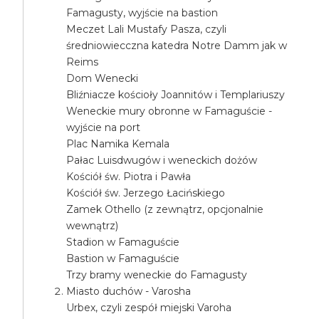
Famagusty, wyjście na bastion
Meczet Lali Mustafy Pasza, czyli
średniowiecczna katedra Notre Damm jak w
Reims
Dom Wenecki
Bliźniacze kościoły Joannitów i Templariuszy
Weneckie mury obronne w Famaguście -
wyjście na port
Plac Namika Kemala
Pałac Luisdwugów i weneckich dożów
Kościół św. Piotra i Pawła
Kościół św. Jerzego Łacińskiego
Zamek Othello (z zewnątrz, opcjonalnie
wewnątrz)
Stadion w Famaguście
Bastion w Famaguście
Trzy bramy weneckie do Famagusty
Miasto duchów - Varosha
Urbex, czyli zespół miejski Varoha