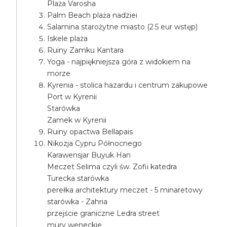
Plaża Varosha
Palm Beach plaża nadziei
Salamina starożytne miasto (2.5 eur wstęp)
Iskele plaża
Ruiny Zamku Kantara
Yoga - najpiękniejsza góra z widokiem na
morze
Kyrenia - stolica hazardu i centrum zakupowe
Port w Kyrenii
Starówka
Zamek w Kyrenii
Ruiny opactwa Bellapais
Nikozja Cypru Północnego
Karawensjar Buyuk Han
Meczet Selima czyli św. Zofii katedra
Turecka starówka
perełka architektury meczet - 5 minaretowy
starówka - Zahria
przejście graniczne Ledra street
mury weneckie