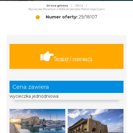
Strona główna
/
Oferta
/
Wycieczka Marathon z Pafos do skarbów Północnego Cypru
Numer oferty:
29/18107
Terminy / rezerwacja
Cena zawiera
wycieczka jednodniowa