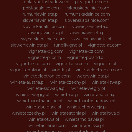
oplatyautostradowe.pl
pl-vignette.com
polskadalnice.com
rakouskadalnice.com
rumuniawinieta.pl
rumunskadalnice.com
sloveniawinieta.pl
slovenskadalnice.com
slovinskadalnice.com
slowacja-winieta.pl
slowacjawinieta.pl
sloweniawinieta.pl
svycarskadalnice.com
szwajcariawinieta.pl
słoweniawinieta.pl
tunellivigno.pl
vignette-at.com
vignette-bg.com
vignette-cz.com
vignette-pl.com
vignette-poland.pl
vignette-ro.com
vignette-si.com
vignette.pl
vignettepoland.pl
vinetki.pl
vinietaelectronica.com
vinieteelectronice.com
wegrywinieta.pl
winieta-austria.pl
winieta-czechy.pl
winieta-litwa.pl
winieta-słowacja.pl
winieta-wegry.pl
winieta-węgry.pl
winieta.org
winietaaustria.pl
winietaaustriaonline.pl
winietaautostradowa.pl
winietabulgaria.pl
winietachorwacja.pl
winietaczechy.pl
winietaestonia.pl
winietalitwa.pl
winietalotwa.pl
winietamoldawia.pl
winietaonline.com
winietapolska.pl
winietarumunia.pl
winietaslovenia.pl