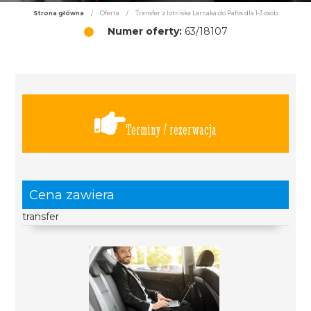
Strona główna
/
Oferta
/
Transfer z lotniska Larnaka do Pafos dla 1-3 osób
Numer oferty:
63/18107
Terminy / rezerwacja
Cena zawiera
transfer