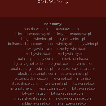
Oferta Współpracy
Polecamy:
austria-winieta.pl
austriawinieta.pl
bilet-autostradowy.pl
bilety-autostradowe.pl
bulgariawienieta.pl
bulgariawinieta.pl
bulharskadalnice.com
cenawiniety.pl
cenywiniet.pl
chorwacjawinieta.pl
czechy-winieta.pl
czechywinieta.pl
czechywiniety.pl
dalnicnipoplatky.com
dalnicniznamka.eu
digital-vignette.de
e-vignette.pl
e-winieta.eu
edalnice.org
edalnice.pl
electronicavinieta.com
electroniceviniete.com
estoniawinieta.pl
estonskadalnice.com
ewinieta.pl
info365.pl
litvadalnice.com
litwa-winieta.pl
litwawinieta.pl
livignotunel.pl
livignotunnel.com
lotvawinieta.pl
lotwawinieta.pl
lotysskadalnice.com
madarskadalnice.com
moldavskadalnice.com
moldawiawinieta.pl
najtanszewiniety.pl