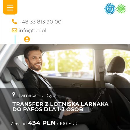
+48 33 813 90 00
info@tu1.pl
Larnaca
→
Cypr
TRANSFER Z LOTNISKA LARNAKA
DO PAFOS DLA 1-3 OSÓB
434 PLN
/ 100 EUR
Cena od