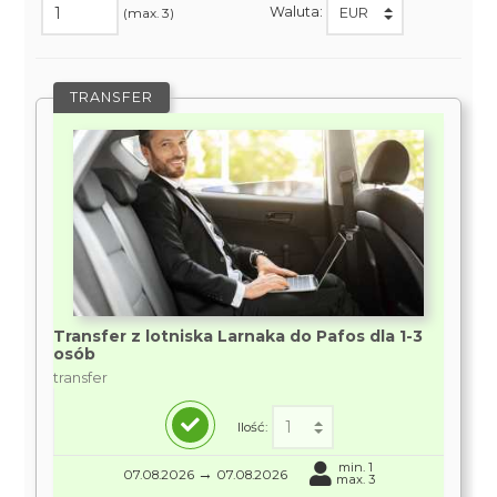
Waluta:
(max. 3)
TRANSFER
Transfer z lotniska Larnaka do Pafos dla 1-3
osób
transfer
Ilość:
min. 1
→
07.08.2026
07.08.2026
max. 3