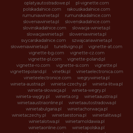
oplatyautostradowe.pl
pl-vignette.com
polskadalnice.com
rakouskadalnice.com
rumuniawinieta.pl
rumunskadalnice.com
sloveniawinieta.pl
slovenskadalnice.com
slovinskadalnice.com
slowacja-winieta.pl
slowacjawinieta.pl
sloweniawinieta.pl
svycarskadalnice.com
szwajcariawinieta.pl
słoweniawinieta.pl
tunellivigno.pl
vignette-at.com
vignette-bg.com
vignette-cz.com
vignette-pl.com
vignette-poland.pl
vignette-ro.com
vignette-si.com
vignette.pl
vignettepoland.pl
vinetki.pl
vinietaelectronica.com
vinieteelectronice.com
wegrywinieta.pl
winieta-austria.pl
winieta-czechy.pl
winieta-litwa.pl
winieta-słowacja.pl
winieta-wegry.pl
winieta-węgry.pl
winieta.org
winietaaustria.pl
winietaaustriaonline.pl
winietaautostradowa.pl
winietabulgaria.pl
winietachorwacja.pl
winietaczechy.pl
winietaestonia.pl
winietalitwa.pl
winietalotwa.pl
winietamoldawia.pl
winietaonline.com
winietapolska.pl