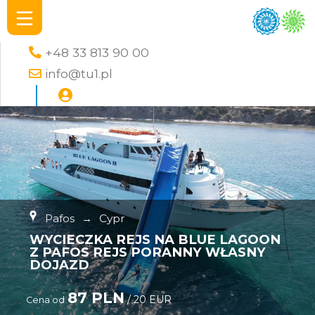
+48 33 813 90 00
info@tu1.pl
Pafos
→
Cypr
WYCIECZKA REJS NA BLUE LAGOON
Z PAFOS REJS PORANNY WŁASNY
DOJAZD
87 PLN
/ 20 EUR
Cena od