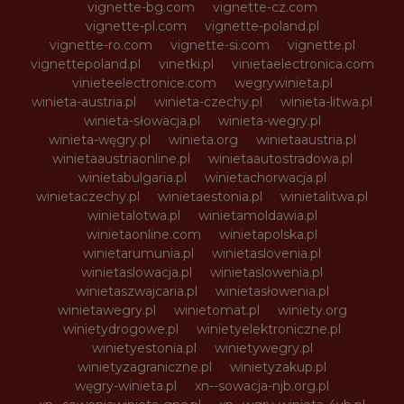
vignette-bg.com
vignette-cz.com
vignette-pl.com
vignette-poland.pl
vignette-ro.com
vignette-si.com
vignette.pl
vignettepoland.pl
vinetki.pl
vinietaelectronica.com
vinieteelectronice.com
wegrywinieta.pl
winieta-austria.pl
winieta-czechy.pl
winieta-litwa.pl
winieta-słowacja.pl
winieta-wegry.pl
winieta-węgry.pl
winieta.org
winietaaustria.pl
winietaaustriaonline.pl
winietaautostradowa.pl
winietabulgaria.pl
winietachorwacja.pl
winietaczechy.pl
winietaestonia.pl
winietalitwa.pl
winietalotwa.pl
winietamoldawia.pl
winietaonline.com
winietapolska.pl
winietarumunia.pl
winietaslovenia.pl
winietaslowacja.pl
winietaslowenia.pl
winietaszwajcaria.pl
winietasłowenia.pl
winietawegry.pl
winietomat.pl
winiety.org
winietydrogowe.pl
winietyelektroniczne.pl
winietyestonia.pl
winietywegry.pl
winietyzagraniczne.pl
winietyzakup.pl
węgry-winieta.pl
xn--sowacja-njb.org.pl