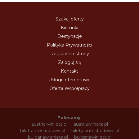
Szukaj oferty
Kierunki
Destynacje
Polityka Prywatności
Regulamin strony
Zaloguj się
Kontakt
Usługi Internetowe
Oferta Współpracy
Polecamy:
austria-winieta.pl
austriawinieta.pl
bilet-autostradowy.pl
bilety-autostradowe.pl
bulgariawienieta.pl
bulgariawinieta.pl