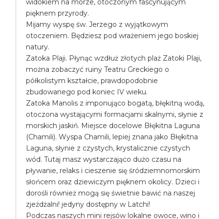
widokiem na morze, otoczonym fascynującym
pięknem przyrody.
Mijamy wyspę św. Jerzego z wyjątkowym
otoczeniem. Będziesz pod wrażeniem jego boskiej
natury.
Zatoka Plaji. Płynąc wzdłuż złotych plaż Zatoki Plaji,
można zobaczyć ruiny Teatru Greckiego o
półkolistym kształcie, prawdopodobnie
zbudowanego pod koniec IV wieku.
Zatoka Manolis z imponująco bogatą, błękitną wodą,
otoczona wystającymi formacjami skalnymi, słynie z
morskich jaskiń. Miejsce docelowe Błękitna Laguna
(Chamili). Wyspa Chamili, lepiej znana jako Błękitna
Laguna, słynie z czystych, krystalicznie czystych
wód. Tutaj masz wystarczająco dużo czasu na
pływanie, relaks i cieszenie się śródziemnomorskim
słońcem oraz dziewiczym pięknem okolicy. Dzieci i
dorośli również mogą się świetnie bawić na naszej
zjeżdżalni! jedyny dostępny w Latchi!
Podczas naszych mini rejsów lokalne owoce, wino i