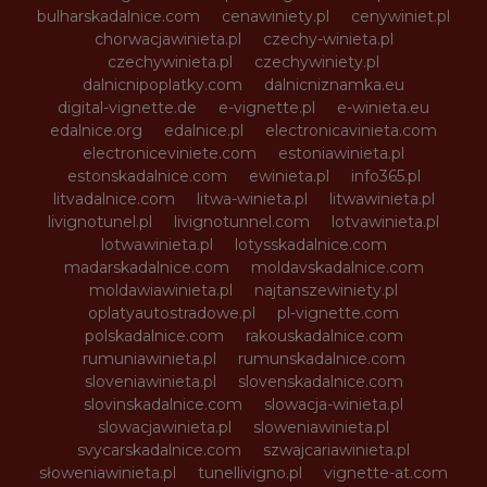
bulharskadalnice.com
cenawiniety.pl
cenywiniet.pl
chorwacjawinieta.pl
czechy-winieta.pl
czechywinieta.pl
czechywiniety.pl
dalnicnipoplatky.com
dalnicniznamka.eu
digital-vignette.de
e-vignette.pl
e-winieta.eu
edalnice.org
edalnice.pl
electronicavinieta.com
electroniceviniete.com
estoniawinieta.pl
estonskadalnice.com
ewinieta.pl
info365.pl
litvadalnice.com
litwa-winieta.pl
litwawinieta.pl
livignotunel.pl
livignotunnel.com
lotvawinieta.pl
lotwawinieta.pl
lotysskadalnice.com
madarskadalnice.com
moldavskadalnice.com
moldawiawinieta.pl
najtanszewiniety.pl
oplatyautostradowe.pl
pl-vignette.com
polskadalnice.com
rakouskadalnice.com
rumuniawinieta.pl
rumunskadalnice.com
sloveniawinieta.pl
slovenskadalnice.com
slovinskadalnice.com
slowacja-winieta.pl
slowacjawinieta.pl
sloweniawinieta.pl
svycarskadalnice.com
szwajcariawinieta.pl
słoweniawinieta.pl
tunellivigno.pl
vignette-at.com