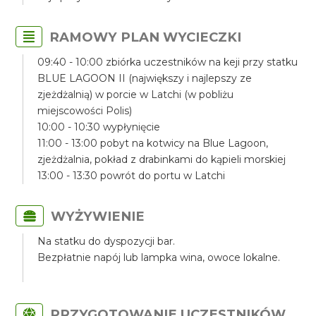
RAMOWY PLAN WYCIECZKI
09:40 - 10:00 zbiórka uczestników na keji przy statku
BLUE LAGOON II (największy i najlepszy ze
zjeżdżalnią) w porcie w Latchi (w pobliżu
miejscowości Polis)
10:00 - 10:30 wypłynięcie
11:00 - 13:00 pobyt na kotwicy na Blue Lagoon,
zjeżdżalnia, pokład z drabinkami do kąpieli morskiej
13:00 - 13:30 powrót do portu w Latchi
WYŻYWIENIE
Na statku do dyspozycji bar.
Bezpłatnie napój lub lampka wina, owoce lokalne.
PRZYGOTOWANIE UCZESTNIKÓW