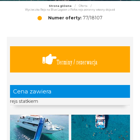
Strona główna
/
Oferta
/
Wycieczka Rejs na Blue Lagoon z Pafos rejs poranny własny dojazd
Numer oferty:
77/18107
Terminy / rezerwacja
Cena zawiera
rejs statkiem