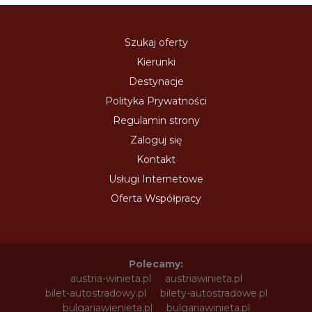
Szukaj oferty
Kierunki
Destynacje
Polityka Prywatności
Regulamin strony
Zaloguj się
Kontakt
Usługi Internetowe
Oferta Współpracy
Polecamy:
austria-winieta.pl
austriawinieta.pl
bilet-autostradowy.pl
bilety-autostradowe.pl
bulgariawienieta.pl
bulgariawinieta.pl