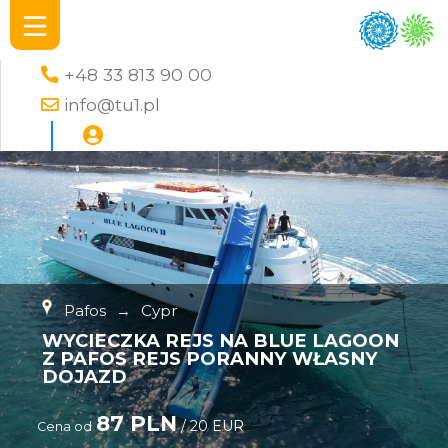
+48 33 813 90 00
info@tu1.pl
Pafos
→
Cypr
WYCIECZKA REJS NA BLUE LAGOON
Z PAFOS REJS PORANNY WŁASNY
DOJAZD
87 PLN
/ 20 EUR
Cena od