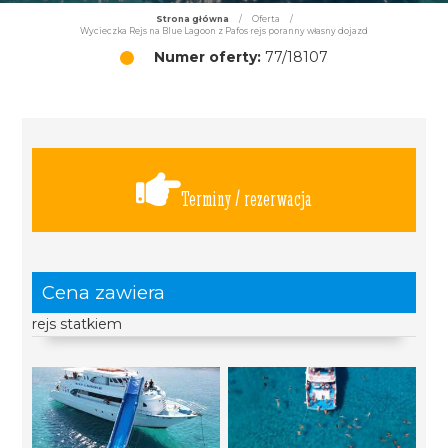
Strona główna
/
Oferta
/
Wycieczka Rejs na Blue Lagoon z Pafos rejs poranny własny dojazd
Numer oferty:
77/18107
Terminy / rezerwacja
Cena zawiera
rejs statkiem