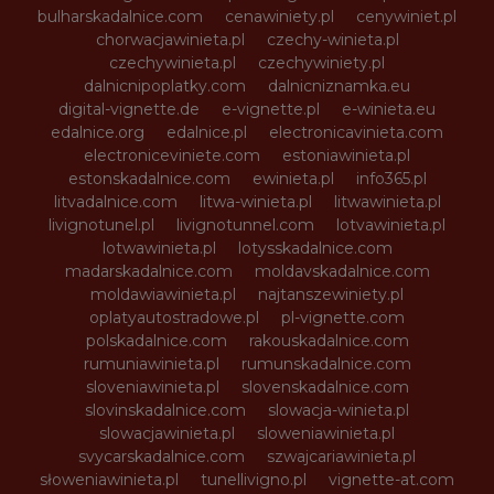
bulharskadalnice.com
cenawiniety.pl
cenywiniet.pl
chorwacjawinieta.pl
czechy-winieta.pl
czechywinieta.pl
czechywiniety.pl
dalnicnipoplatky.com
dalnicniznamka.eu
digital-vignette.de
e-vignette.pl
e-winieta.eu
edalnice.org
edalnice.pl
electronicavinieta.com
electroniceviniete.com
estoniawinieta.pl
estonskadalnice.com
ewinieta.pl
info365.pl
litvadalnice.com
litwa-winieta.pl
litwawinieta.pl
livignotunel.pl
livignotunnel.com
lotvawinieta.pl
lotwawinieta.pl
lotysskadalnice.com
madarskadalnice.com
moldavskadalnice.com
moldawiawinieta.pl
najtanszewiniety.pl
oplatyautostradowe.pl
pl-vignette.com
polskadalnice.com
rakouskadalnice.com
rumuniawinieta.pl
rumunskadalnice.com
sloveniawinieta.pl
slovenskadalnice.com
slovinskadalnice.com
slowacja-winieta.pl
slowacjawinieta.pl
sloweniawinieta.pl
svycarskadalnice.com
szwajcariawinieta.pl
słoweniawinieta.pl
tunellivigno.pl
vignette-at.com