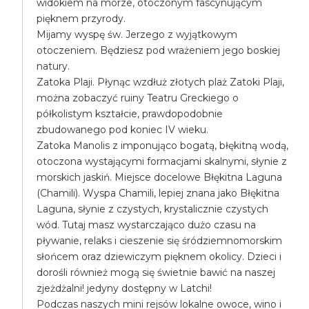
widokiem na morze, otoczonym fascynującym
pięknem przyrody.
Mijamy wyspę św. Jerzego z wyjątkowym
otoczeniem. Będziesz pod wrażeniem jego boskiej
natury.
Zatoka Plaji. Płynąc wzdłuż złotych plaż Zatoki Plaji,
można zobaczyć ruiny Teatru Greckiego o
półkolistym kształcie, prawdopodobnie
zbudowanego pod koniec IV wieku.
Zatoka Manolis z imponująco bogatą, błękitną wodą,
otoczona wystającymi formacjami skalnymi, słynie z
morskich jaskiń. Miejsce docelowe Błękitna Laguna
(Chamili). Wyspa Chamili, lepiej znana jako Błękitna
Laguna, słynie z czystych, krystalicznie czystych
wód. Tutaj masz wystarczająco dużo czasu na
pływanie, relaks i cieszenie się śródziemnomorskim
słońcem oraz dziewiczym pięknem okolicy. Dzieci i
dorośli również mogą się świetnie bawić na naszej
zjeżdżalni! jedyny dostępny w Latchi!
Podczas naszych mini rejsów lokalne owoce, wino i