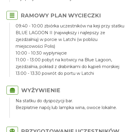
RAMOWY PLAN WYCIECZKI
09:40 - 10:00 zbiórka uczestników na keji przy statku
BLUE LAGOON II (największy i najlepszy ze
zjeżdżalnią) w porcie w Latchi (w pobliżu
miejscowości Polis)
10:00 - 10:30 wypłynięcie
11:00 - 13:00 pobyt na kotwicy na Blue Lagoon,
zjeżdżalnia, pokład z drabinkami do kąpieli morskiej
13:00 - 13:30 powrót do portu w Latchi
WYŻYWIENIE
Na statku do dyspozycji bar.
Bezpłatnie napój lub lampka wina, owoce lokalne.
PRZYGOTOWANIE UCZESTNIKÓW