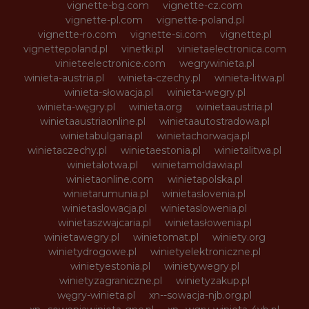
vignette-bg.com
vignette-cz.com
vignette-pl.com
vignette-poland.pl
vignette-ro.com
vignette-si.com
vignette.pl
vignettepoland.pl
vinetki.pl
vinietaelectronica.com
vinieteelectronice.com
wegrywinieta.pl
winieta-austria.pl
winieta-czechy.pl
winieta-litwa.pl
winieta-słowacja.pl
winieta-wegry.pl
winieta-węgry.pl
winieta.org
winietaaustria.pl
winietaaustriaonline.pl
winietaautostradowa.pl
winietabulgaria.pl
winietachorwacja.pl
winietaczechy.pl
winietaestonia.pl
winietalitwa.pl
winietalotwa.pl
winietamoldawia.pl
winietaonline.com
winietapolska.pl
winietarumunia.pl
winietaslovenia.pl
winietaslowacja.pl
winietaslowenia.pl
winietaszwajcaria.pl
winietasłowenia.pl
winietawegry.pl
winietomat.pl
winiety.org
winietydrogowe.pl
winietyelektroniczne.pl
winietyestonia.pl
winietywegry.pl
winietyzagraniczne.pl
winietyzakup.pl
węgry-winieta.pl
xn--sowacja-njb.org.pl