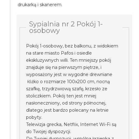
drukarką i skanerem.
Sypialnia nr 2 Pokój 1-
osobowy
Pokój 1-osobowy, bez balkonu, z widokiem
na stare miasto Pafos i osiedle
ekskluzywnych willi. Ten mniejszy pokój
znajduje się na pierwszym piętrze, i
wyposażony jest w wygodne drewniane
łóżko o rozmiarze 100x200 cm, nocną
szafkę, trzydrzwiową szafę, krzesło ze
stoliczkiem. Pokój ten jest mniej
nasłoneczniony, od strony północnej,
dlatego jest bardzo polecany na letnie
pobyty.
Telewizja grecka, Netflix, Internet Wi-Fi są
do Twojej dyspozycji.
Do Twojej dyspozycji wspólna łazienka z