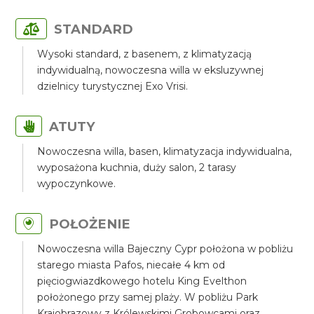
STANDARD
Wysoki standard, z basenem, z klimatyzacją
indywidualną, nowoczesna willa w eksluzywnej
dzielnicy turystycznej Exo Vrisi.
ATUTY
Nowoczesna willa, basen, klimatyzacja indywidualna,
wyposażona kuchnia, duży salon, 2 tarasy
wypoczynkowe.
POŁOŻENIE
Nowoczesna willa Bajeczny Cypr położona w pobliżu
starego miasta Pafos, niecałe 4 km od
pięciogwiazdkowego hotelu King Evelthon
położonego przy samej plaży. W pobliżu Park
Krajobrazowy z Królewskimi Grobowcami oraz