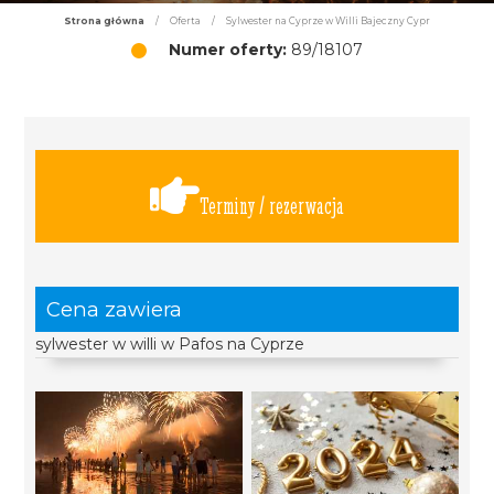
Strona główna
/
Oferta
/
Sylwester na Cyprze w Willi Bajeczny Cypr
Numer oferty:
89/18107
Terminy / rezerwacja
Cena zawiera
sylwester w willi w Pafos na Cyprze