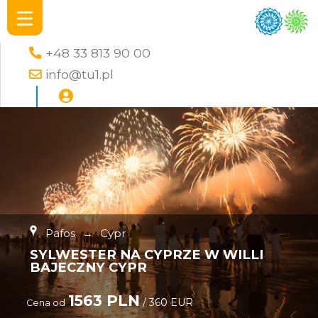
+48 33 813 90 00
info@tu1.pl
Pafos
→
Cypr
SYLWESTER NA CYPRZE W WILLI
BAJECZNY CYPR
1563 PLN
/ 360 EUR
Cena od