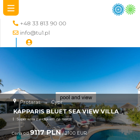
+48 33 813 90 00
info@tu1.pl
Protaras
→
Cypr
KAPPARIS BLUET SEA VIEW VILLA
Super willa z widokiem na morze
9117 PLN
/ 2100 EUR
Cena od