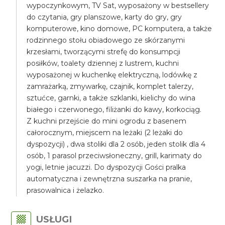
wypoczynkowym, TV Sat, wyposażony w bestsellery
do czytania, gry planszowe, karty do gry, gry
komputerowe, kino domowe, PC komputera, a także
rodzinnego stołu obiadowego ze skórzanymi
krzesłami, tworzącymi strefę do konsumpcji
posiłków, toalety dziennej z lustrem, kuchni
wyposażonej w kuchenkę elektryczną, lodówkę z
zamrażarką, zmywarkę, czajnik, komplet talerzy,
sztućce, garnki, a także szklanki, kielichy do wina
białego i czerwonego, filiżanki do kawy, korkociąg.
Z kuchni przejście do mini ogrodu z basenem
całorocznym, miejscem na leżaki (2 leżaki do
dyspozycji) , dwa stoliki dla 2 osób, jeden stolik dla 4
osób, 1 parasol przeciwsłoneczny, grill, karimaty do
yogi, letnie jacuzzi. Do dyspozycji Gości pralka
automatyczna i zewnętrzna suszarka na pranie,
prasowalnica i żelazko.
USŁUGI