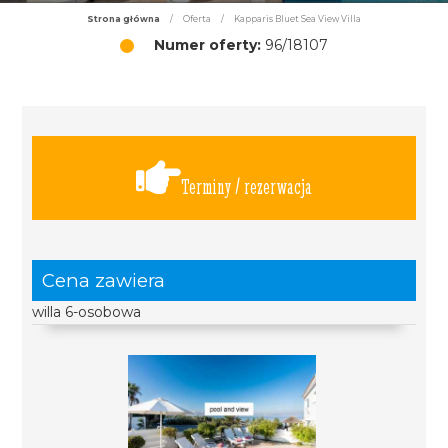
Strona główna
/
Oferta
/
Kapparis Bluet Sea View Villa
Numer oferty:
96/18107
Terminy / rezerwacja
Cena zawiera
willa 6-osobowa