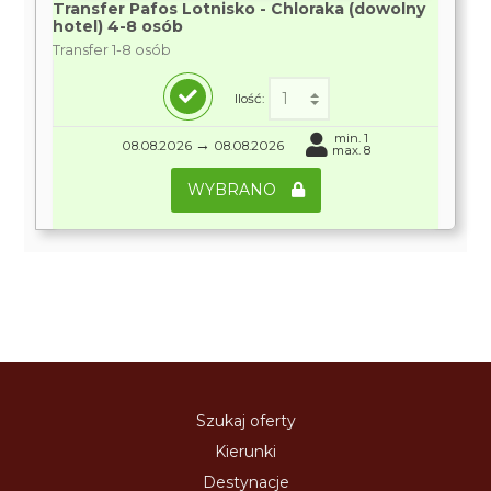
Transfer Pafos Lotnisko - Chloraka (dowolny
hotel) 4-8 osób
Transfer 1-8 osób
Ilość:
min. 1
→
08.08.2026
08.08.2026
max. 8
WYBRANO
Szukaj oferty
Kierunki
Destynacje