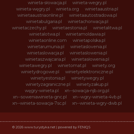
winieta-słowacja.pl
winieta-wegry.pl
winieta-węgry.pl
winieta.org
winietaaustria.pl
winietaaustriaonline.pl
winietaautostradowa.pl
winietabulgaria.pl
winietachorwacja.pl
winietaczechy.pl
winietaestonia.pl
winietalitwa.pl
winietalotwa.pl
winietamoldawia.pl
winietaonline.com
winietapolska.pl
winietarumunia.pl
winietaslovenia.pl
winietaslowacja.pl
winietaslowenia.pl
winietaszwajcaria.pl
winietasłowenia.pl
winietawegry.pl
winietomat.pl
winiety.org
winietydrogowe.pl
winietyelektroniczne.pl
winietyestonia.pl
winietywegry.pl
winietyzagraniczne.pl
winietyzakup.pl
węgry-winieta.pl
xn--sowacja-njb.org.pl
xn--soweniawinieta-gnc.pl
xn--wgry-winieta-4vb.pl
xn--winieta-sowacja-7sc.pl
xn--winieta-wgry-dwb.pl
© 2026 www.turystyka.net | powered by FENIQS