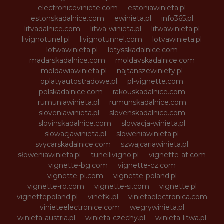
electroniceviniete.com
estoniawinieta.pl
estonskadalnice.com
ewinieta.pl
info365.pl
litvadalnice.com
litwa-winieta.pl
litwawinieta.pl
livignotunel.pl
livignotunnel.com
lotvawinieta.pl
lotwawinieta.pl
lotysskadalnice.com
madarskadalnice.com
moldavskadalnice.com
moldawiawinieta.pl
najtanszewiniety.pl
oplatyautostradowe.pl
pl-vignette.com
polskadalnice.com
rakouskadalnice.com
rumuniawinieta.pl
rumunskadalnice.com
sloveniawinieta.pl
slovenskadalnice.com
slovinskadalnice.com
slowacja-winieta.pl
slowacjawinieta.pl
sloweniawinieta.pl
svycarskadalnice.com
szwajcariawinieta.pl
słoweniawinieta.pl
tunellivigno.pl
vignette-at.com
vignette-bg.com
vignette-cz.com
vignette-pl.com
vignette-poland.pl
vignette-ro.com
vignette-si.com
vignette.pl
vignettepoland.pl
vinetki.pl
vinietaelectronica.com
vinieteelectronice.com
wegrywinieta.pl
winieta-austria.pl
winieta-czechy.pl
winieta-litwa.pl