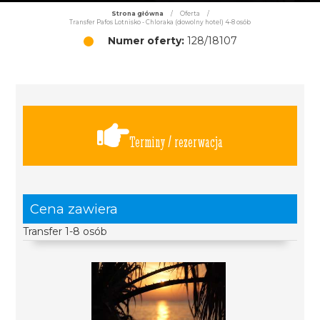
Strona główna
/
Oferta
/
Transfer Pafos Lotnisko - Chloraka (dowolny hotel) 4-8 osób
Numer oferty:
128/18107
Terminy / rezerwacja
Cena zawiera
Transfer 1-8 osób