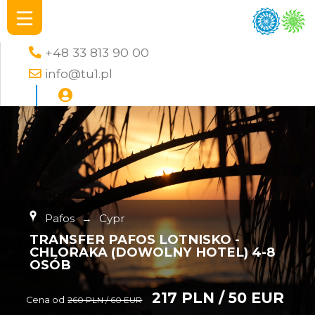
+48 33 813 90 00
info@tu1.pl
Pafos
→
Cypr
TRANSFER PAFOS LOTNISKO -
CHLORAKA (DOWOLNY HOTEL) 4-8
OSÓB
217 PLN / 50 EUR
Cena od
260 PLN / 60 EUR