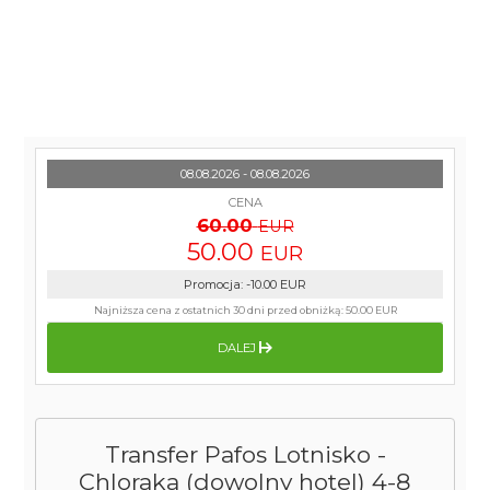
08.08.2026 - 08.08.2026
CENA
60.00
EUR
50.00
EUR
Promocja
:
-10.00
EUR
Najniższa cena z ostatnich 30 dni przed obniżką:
50.00 EUR
DALEJ
Transfer Pafos Lotnisko -
Chloraka (dowolny hotel) 4-8