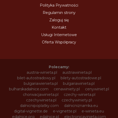
Polityka Prywatności
Regulamin strony
Zaloguj się
Kontakt
Usługi Internetowe
Oferta Współpracy
Polecamy:
austria-winieta.pl
austriawinieta.pl
bilet-autostradowy.pl
bilety-autostradowe.pl
bulgariawienieta.pl
bulgariawinieta.pl
bulharskadalnice.com
cenawiniety.pl
cenywiniet.pl
chorwacjawinieta.pl
czechy-winieta.pl
czechywinieta.pl
czechywiniety.pl
dalnicnipoplatky.com
dalnicniznamka.eu
digital-vignette.de
e-vignette.pl
e-winieta.eu
edalnice.org
edalnice.pl
electronicavinieta.com