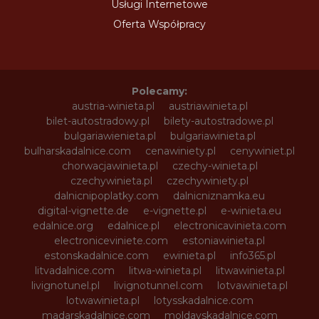
Usługi Internetowe
Oferta Współpracy
Polecamy:
austria-winieta.pl
austriawinieta.pl
bilet-autostradowy.pl
bilety-autostradowe.pl
bulgariawienieta.pl
bulgariawinieta.pl
bulharskadalnice.com
cenawiniety.pl
cenywiniet.pl
chorwacjawinieta.pl
czechy-winieta.pl
czechywinieta.pl
czechywiniety.pl
dalnicnipoplatky.com
dalnicniznamka.eu
digital-vignette.de
e-vignette.pl
e-winieta.eu
edalnice.org
edalnice.pl
electronicavinieta.com
electroniceviniete.com
estoniawinieta.pl
estonskadalnice.com
ewinieta.pl
info365.pl
litvadalnice.com
litwa-winieta.pl
litwawinieta.pl
livignotunel.pl
livignotunnel.com
lotvawinieta.pl
lotwawinieta.pl
lotysskadalnice.com
madarskadalnice.com
moldavskadalnice.com