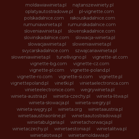
moldawiawinieta.pl
najtanszewiniety.pl
oplatyautostradowe.pl
pl-vignette.com
polskadalnice.com
rakouskadalnice.com
rumuniawinieta.pl
rumunskadalnice.com
sloveniawinieta.pl
slovenskadalnice.com
slovinskadalnice.com
slowacja-winieta.pl
slowacjawinieta.pl
sloweniawinieta.pl
svycarskadalnice.com
szwajcariawinieta.pl
słoweniawinieta.pl
tunellivigno.pl
vignette-at.com
vignette-bg.com
vignette-cz.com
vignette-pl.com
vignette-poland.pl
vignette-ro.com
vignette-si.com
vignette.pl
vignettepoland.pl
vinetki.pl
vinietaelectronica.com
vinieteelectronice.com
wegrywinieta.pl
winieta-austria.pl
winieta-czechy.pl
winieta-litwa.pl
winieta-słowacja.pl
winieta-wegry.pl
winieta-węgry.pl
winieta.org
winietaaustria.pl
winietaaustriaonline.pl
winietaautostradowa.pl
winietabulgaria.pl
winietachorwacja.pl
winietaczechy.pl
winietaestonia.pl
winietalitwa.pl
winietalotwa.pl
winietamoldawia.pl