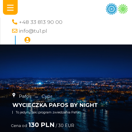
+48 33 813 90 00
info@tu1.pl
Pafos
→
Cypr
WYCIECZKA PAFOS BY NIGHT
To jedyny taki program zwiedzania Pafos
130 PLN
/ 30 EUR
Cena od