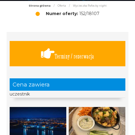
Strona główna
/
Oferta
/
Wycieczka Pafos by night
Numer oferty:
152/18107
Terminy / rezerwacja
Cena zawiera
uczestnik