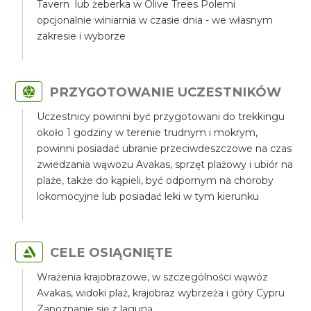
Tavern lub żeberka w Olive Trees Polemi
opcjonalnie winiarnia w czasie dnia - we własnym
zakresie i wyborze
PRZYGOTOWANIE UCZESTNIKÓW
Uczestnicy powinni być przygotowani do trekkingu
około 1 godziny w terenie trudnym i mokrym,
powinni posiadać ubranie przeciwdeszczowe na czas
zwiedzania wąwozu Avakas, sprzęt plażowy i ubiór na
plaże, także do kąpieli, być odpornym na choroby
lokomocyjne lub posiadać leki w tym kierunku
CELE OSIĄGNIĘTE
Wrażenia krajobrazowe, w szczególności wąwóz
Avakas, widoki plaż, krajobraz wybrzeża i góry Cypru
Zapoznanie się z laguną.