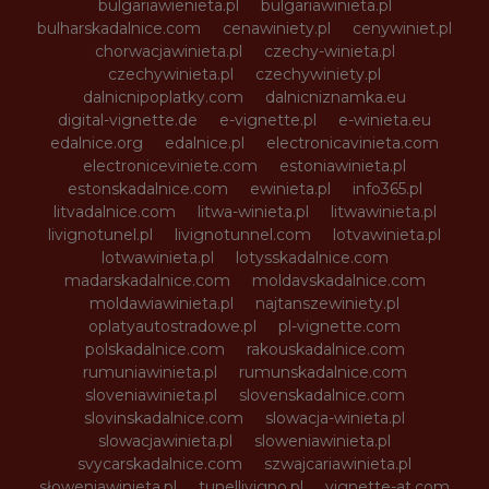
bulgariawienieta.pl
bulgariawinieta.pl
bulharskadalnice.com
cenawiniety.pl
cenywiniet.pl
chorwacjawinieta.pl
czechy-winieta.pl
czechywinieta.pl
czechywiniety.pl
dalnicnipoplatky.com
dalnicniznamka.eu
digital-vignette.de
e-vignette.pl
e-winieta.eu
edalnice.org
edalnice.pl
electronicavinieta.com
electroniceviniete.com
estoniawinieta.pl
estonskadalnice.com
ewinieta.pl
info365.pl
litvadalnice.com
litwa-winieta.pl
litwawinieta.pl
livignotunel.pl
livignotunnel.com
lotvawinieta.pl
lotwawinieta.pl
lotysskadalnice.com
madarskadalnice.com
moldavskadalnice.com
moldawiawinieta.pl
najtanszewiniety.pl
oplatyautostradowe.pl
pl-vignette.com
polskadalnice.com
rakouskadalnice.com
rumuniawinieta.pl
rumunskadalnice.com
sloveniawinieta.pl
slovenskadalnice.com
slovinskadalnice.com
slowacja-winieta.pl
slowacjawinieta.pl
sloweniawinieta.pl
svycarskadalnice.com
szwajcariawinieta.pl
słoweniawinieta.pl
tunellivigno.pl
vignette-at.com