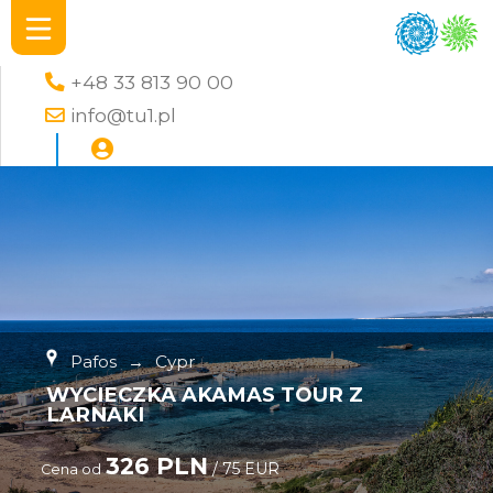
+48 33 813 90 00
info@tu1.pl
Pafos
→
Cypr
WYCIECZKA AKAMAS TOUR Z
LARNAKI
326 PLN
/ 75 EUR
Cena od