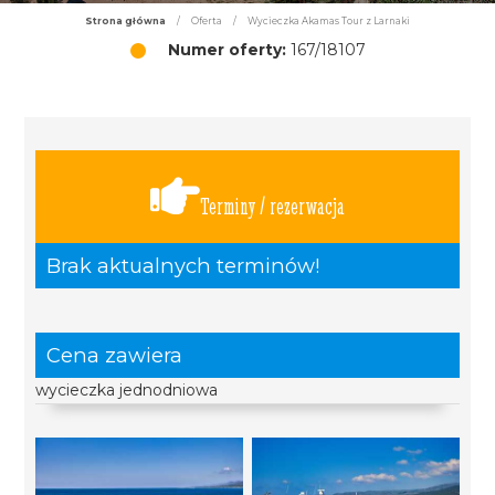
Strona główna
/
Oferta
/
Wycieczka Akamas Tour z Larnaki
Numer oferty:
167/18107
Terminy / rezerwacja
Brak aktualnych terminów!
Cena zawiera
wycieczka jednodniowa