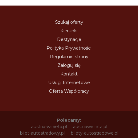
Szukaj oferty
Kierunki
Destynacje
Polityka Prywatności
Regulamin strony
Zaloguj się
Kontakt
Usługi Internetowe
Oferta Współpracy
Polecamy:
austria-winieta.pl
austriawinieta.pl
bilet-autostradowy.pl
bilety-autostradowe.pl