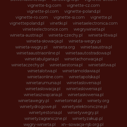
vignette-bg.com
vignette-cz.com
vignette-pl.com
vignette-poland.pl
vignette-ro.com
vignette-si.com
vignette.pl
vignettepoland.pl
vinetki.pl
vinietaelectronica.com
vinieteelectronice.com
wegrywinieta.pl
winieta-austria.pl
winieta-czechy.pl
winieta-litwa.pl
winieta-słowacja.pl
winieta-wegry.pl
winieta-węgry.pl
winieta.org
winietaaustria.pl
winietaaustriaonline.pl
winietaautostradowa.pl
winietabulgaria.pl
winietachorwacja.pl
winietaczechy.pl
winietaestonia.pl
winietalitwa.pl
winietalotwa.pl
winietamoldawia.pl
winietaonline.com
winietapolska.pl
winietarumunia.pl
winietaslovenia.pl
winietaslowacja.pl
winietaslowenia.pl
winietaszwajcaria.pl
winietasłowenia.pl
winietawegry.pl
winietomat.pl
winiety.org
winietydrogowe.pl
winietyelektroniczne.pl
winietyestonia.pl
winietywegry.pl
winietyzagraniczne.pl
winietyzakup.pl
węgry-winieta.pl
xn--sowacja-njb.org.pl