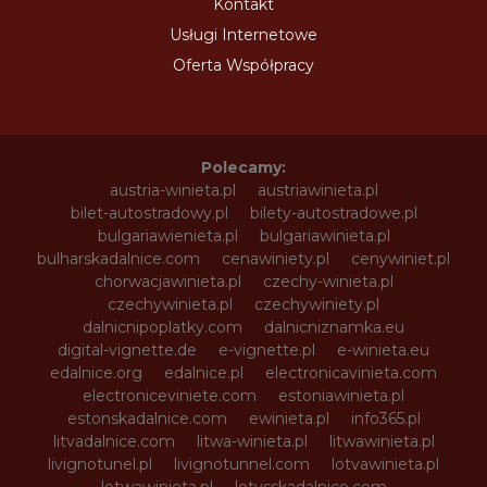
Kontakt
Usługi Internetowe
Oferta Współpracy
Polecamy:
austria-winieta.pl
austriawinieta.pl
bilet-autostradowy.pl
bilety-autostradowe.pl
bulgariawienieta.pl
bulgariawinieta.pl
bulharskadalnice.com
cenawiniety.pl
cenywiniet.pl
chorwacjawinieta.pl
czechy-winieta.pl
czechywinieta.pl
czechywiniety.pl
dalnicnipoplatky.com
dalnicniznamka.eu
digital-vignette.de
e-vignette.pl
e-winieta.eu
edalnice.org
edalnice.pl
electronicavinieta.com
electroniceviniete.com
estoniawinieta.pl
estonskadalnice.com
ewinieta.pl
info365.pl
litvadalnice.com
litwa-winieta.pl
litwawinieta.pl
livignotunel.pl
livignotunnel.com
lotvawinieta.pl