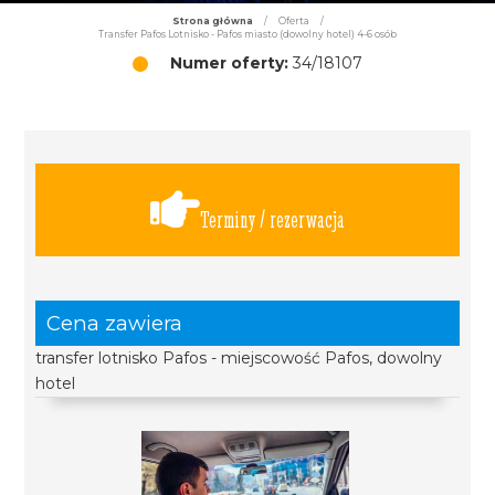
Strona główna
/
Oferta
/
Transfer Pafos Lotnisko - Pafos miasto (dowolny hotel) 4-6 osób
Numer oferty:
34/18107
Terminy / rezerwacja
Cena zawiera
transfer lotnisko Pafos - miejscowość Pafos, dowolny
hotel