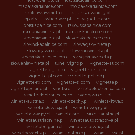
lotwawinieta.pl
lotysskadalnice.com
madarskadalnice.com
moldavskadalnice.com
moldawiawinieta.pl
najtanszewiniety.pl
oplatyautostradowe.pl
pl-vignette.com
polskadalnice.com
rakouskadalnice.com
rumuniawinieta.pl
rumunskadalnice.com
sloveniawinieta.pl
slovenskadalnice.com
slovinskadalnice.com
slowacja-winieta.pl
slowacjawinieta.pl
sloweniawinieta.pl
svycarskadalnice.com
szwajcariawinieta.pl
słoweniawinieta.pl
tunellivigno.pl
vignette-at.com
vignette-bg.com
vignette-cz.com
vignette-pl.com
vignette-poland.pl
vignette-ro.com
vignette-si.com
vignette.pl
vignettepoland.pl
vinetki.pl
vinietaelectronica.com
vinieteelectronice.com
wegrywinieta.pl
winieta-austria.pl
winieta-czechy.pl
winieta-litwa.pl
winieta-słowacja.pl
winieta-wegry.pl
winieta-węgry.pl
winieta.org
winietaaustria.pl
winietaaustriaonline.pl
winietaautostradowa.pl
winietabulgaria.pl
winietachorwacja.pl
winietaczechy.pl
winietaestonia.pl
winietalitwa.pl