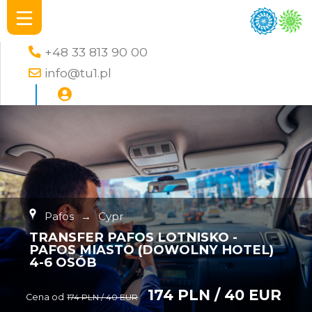
+48 33 813 90 00
info@tu1.pl
Pafos
→
Cypr
TRANSFER PAFOS LOTNISKO -
PAFOS MIASTO (DOWOLNY HOTEL)
4-6 OSÓB
174 PLN / 40 EUR
Cena od
174 PLN / 40 EUR