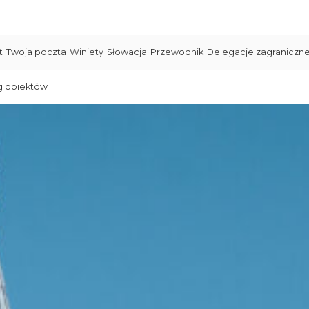
t
Twoja poczta
Winiety
Słowacja
Przewodnik
Delegacje zagraniczn
g obiektów