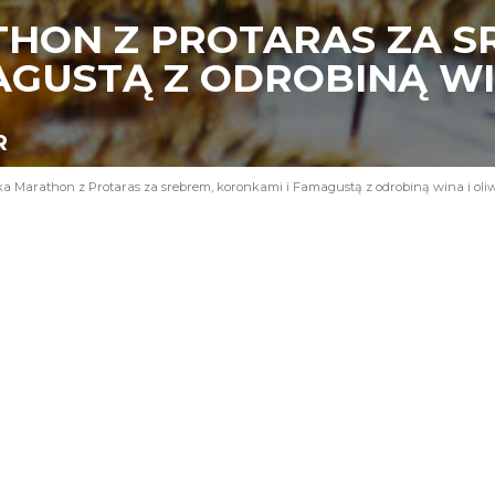
HON Z PROTARAS ZA S
AGUSTĄ Z ODROBINĄ WI
R
a Marathon z Protaras za srebrem, koronkami i Famagustą z odrobiną wina i oli