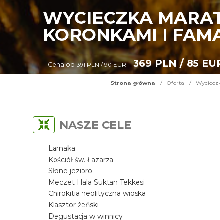
WYCIECZKA MARAT
KORONKAMI I FAM
369 PLN / 85 EU
Cena od
391 PLN / 90 EUR
Strona główna
/
Oferta
/
Wycieczk
NASZE CELE
Larnaka
Kościół św. Łazarza
Słone jezioro
Meczet Hala Suktan Tekkesi
Chirokitia neolityczna wioska
Klasztor żeński
Degustacja w winnicy