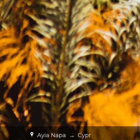
Ayia Napa
→
Cypr