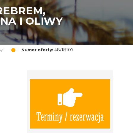
REBREM,
NA I OLIWY
Numer oferty:
48/18107
wy
Terminy / rezerwacja