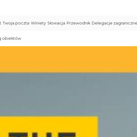
t
Twoja poczta
Winiety
Słowacja
Przewodnik
Delegacje zagraniczn
g obiektów