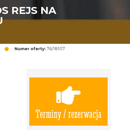
S REJS NA
U
Numer oferty:
76/18107
Terminy / rezerwacja