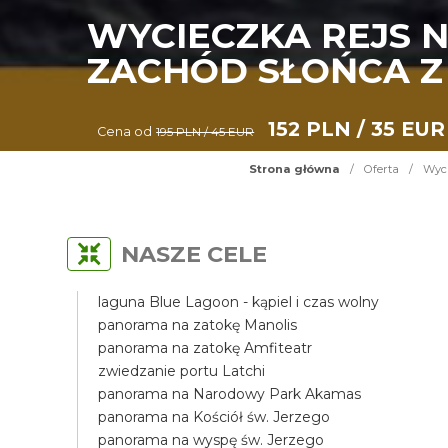
WYCIECZKA REJS N
ZACHÓD SŁOŃCA Z
152 PLN / 35 EUR
Cena od
195 PLN / 45 EUR
Strona główna
/
Oferta
/
Wyci
NASZE CELE
laguna Blue Lagoon - kąpiel i czas wolny
panorama na zatokę Manolis
panorama na zatokę Amfiteatr
zwiedzanie portu Latchi
panorama na Narodowy Park Akamas
panorama na Kościół św. Jerzego
panorama na wyspę św. Jerzego