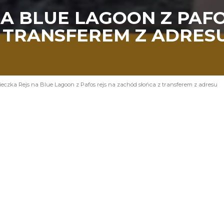
A BLUE LAGOON Z PAFO
 TRANSFEREM Z ADRES
eczka Rejs na Blue Lagoon z Pafos rejs na zachód słońca z transferem z adresu