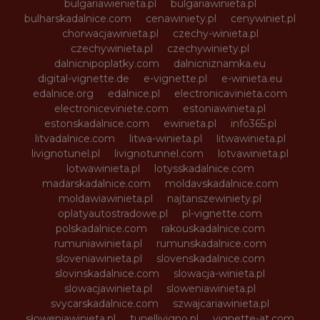
bulgariawienieta.pl
bulgariawinieta.pl
bulharskadalnice.com
cenawiniety.pl
cenywiniet.pl
chorwacjawinieta.pl
czechy-winieta.pl
czechywinieta.pl
czechywiniety.pl
dalnicnipoplatky.com
dalnicniznamka.eu
digital-vignette.de
e-vignette.pl
e-winieta.eu
edalnice.org
edalnice.pl
electronicavinieta.com
electroniceviniete.com
estoniawinieta.pl
estonskadalnice.com
ewinieta.pl
info365.pl
litvadalnice.com
litwa-winieta.pl
litwawinieta.pl
livignotunel.pl
livignotunnel.com
lotvawinieta.pl
lotwawinieta.pl
lotysskadalnice.com
madarskadalnice.com
moldavskadalnice.com
moldawiawinieta.pl
najtanszewiniety.pl
oplatyautostradowe.pl
pl-vignette.com
polskadalnice.com
rakouskadalnice.com
rumuniawinieta.pl
rumunskadalnice.com
sloveniawinieta.pl
slovenskadalnice.com
slovinskadalnice.com
slowacja-winieta.pl
slowacjawinieta.pl
sloweniawinieta.pl
svycarskadalnice.com
szwajcariawinieta.pl
słoweniawinieta.pl
tunellivigno.pl
vignette-at.com