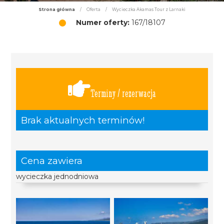
Strona główna
/
Oferta
/
Wycieczka Akamas Tour z Larnaki
Numer oferty:
167/18107
Terminy / rezerwacja
Brak aktualnych terminów!
Cena zawiera
wycieczka jednodniowa