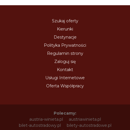
Szukaj oferty
Kierunki
Destynacje
Polityka Prywatności
Regulamin strony
Zaloguj się
Kontakt
Usługi Internetowe
Oferta Współpracy
Polecamy:
austria-winieta.pl
austriawinieta.pl
bilet-autostradowy.pl
bilety-autostradowe.pl