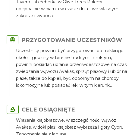
Tavern lub żeberka w Olive Trees Polemi
opcjonalnie winiarnia w czasie dnia - we własnym
zakresie i wyborze
PRZYGOTOWANIE UCZESTNIKÓW
Uczestnicy powinni być przygotowani do trekkingu
około 1 godziny w terenie trudnym i mokrym,
powinni posiadać ubranie przeciwdeszczowe na czas
zwiedzania wąwozu Avakas, sprzęt plażowy i ubiór na
plaże, także do kąpieli, być odpornym na choroby
lokomocyjne lub posiadać leki w tym kierunku
CELE OSIĄGNIĘTE
Wrażenia krajobrazowe, w szczególności wąwóz
Avakas, widoki plaż, krajobraz wybrzeża i góry Cypru
Zapoznanie się z laguną.