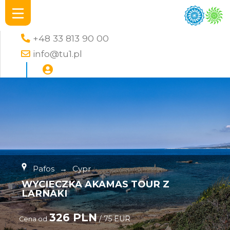
+48 33 813 90 00
info@tu1.pl
Pafos
→
Cypr
WYCIECZKA AKAMAS TOUR Z
LARNAKI
326 PLN
/ 75 EUR
Cena od