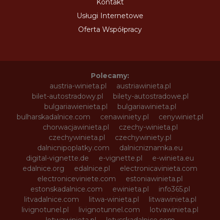
Kontakt
Usługi Internetowe
Oferta Współpracy
Polecamy:
austria-winieta.pl
austriawinieta.pl
bilet-autostradowy.pl
bilety-autostradowe.pl
bulgariawienieta.pl
bulgariawinieta.pl
bulharskadalnice.com
cenawiniety.pl
cenywiniet.pl
chorwacjawinieta.pl
czechy-winieta.pl
czechywinieta.pl
czechywiniety.pl
dalnicnipoplatky.com
dalnicniznamka.eu
digital-vignette.de
e-vignette.pl
e-winieta.eu
edalnice.org
edalnice.pl
electronicavinieta.com
electroniceviniete.com
estoniawinieta.pl
estonskadalnice.com
ewinieta.pl
info365.pl
litvadalnice.com
litwa-winieta.pl
litwawinieta.pl
livignotunel.pl
livignotunnel.com
lotvawinieta.pl