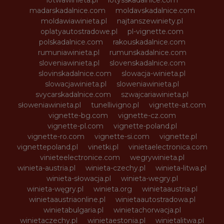
lotwawinieta.pl
lotysskadalnice.com
madarskadalnice.com
moldavskadalnice.com
moldawiawinieta.pl
najtanszewiniety.pl
oplatyautostradowe.pl
pl-vignette.com
polskadalnice.com
rakouskadalnice.com
rumuniawinieta.pl
rumunskadalnice.com
sloveniawinieta.pl
slovenskadalnice.com
slovinskadalnice.com
slowacja-winieta.pl
slowacjawinieta.pl
sloweniawinieta.pl
svycarskadalnice.com
szwajcariawinieta.pl
słoweniawinieta.pl
tunellivigno.pl
vignette-at.com
vignette-bg.com
vignette-cz.com
vignette-pl.com
vignette-poland.pl
vignette-ro.com
vignette-si.com
vignette.pl
vignettepoland.pl
vinetki.pl
vinietaelectronica.com
vinieteelectronice.com
wegrywinieta.pl
winieta-austria.pl
winieta-czechy.pl
winieta-litwa.pl
winieta-słowacja.pl
winieta-wegry.pl
winieta-węgry.pl
winieta.org
winietaaustria.pl
winietaaustriaonline.pl
winietaautostradowa.pl
winietabulgaria.pl
winietachorwacja.pl
winietaczechy.pl
winietaestonia.pl
winietalitwa.pl