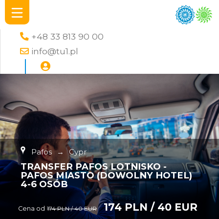
+48 33 813 90 00
info@tu1.pl
Pafos
→
Cypr
TRANSFER PAFOS LOTNISKO -
PAFOS MIASTO (DOWOLNY HOTEL)
4-6 OSÓB
174 PLN / 40 EUR
Cena od
174 PLN / 40 EUR