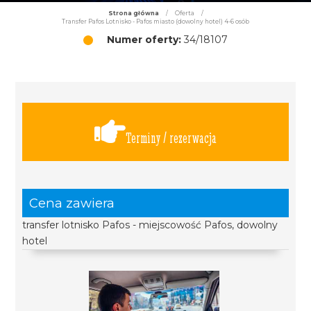
Strona główna
/
Oferta
/
Transfer Pafos Lotnisko - Pafos miasto (dowolny hotel) 4-6 osób
Numer oferty:
34/18107
Terminy / rezerwacja
Cena zawiera
transfer lotnisko Pafos - miejscowość Pafos, dowolny
hotel