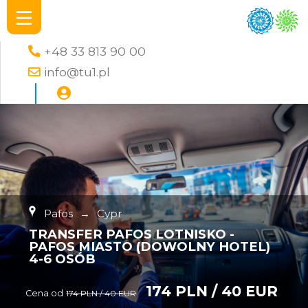
+48 33 813 90 00
info@tu1.pl
Pafos
→
Cypr
TRANSFER PAFOS LOTNISKO -
PAFOS MIASTO (DOWOLNY HOTEL)
4-6 OSÓB
174 PLN / 40 EUR
Cena od
174 PLN / 40 EUR