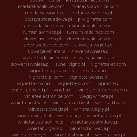
lotwawinieta.pl
lotysskadalnice.com
madarskadalnice.com
moldavskadalnice.com
moldawiawinieta.pl
najtanszewiniety.pl
oplatyautostradowe.pl
pl-vignette.com
polskadalnice.com
rakouskadalnice.com
rumuniawinieta.pl
rumunskadalnice.com
sloveniawinieta.pl
slovenskadalnice.com
slovinskadalnice.com
slowacja-winieta.pl
slowacjawinieta.pl
sloweniawinieta.pl
svycarskadalnice.com
szwajcariawinieta.pl
słoweniawinieta.pl
tunellivigno.pl
vignette-at.com
vignette-bg.com
vignette-cz.com
vignette-pl.com
vignette-poland.pl
vignette-ro.com
vignette-si.com
vignette.pl
vignettepoland.pl
vinetki.pl
vinietaelectronica.com
vinieteelectronice.com
wegrywinieta.pl
winieta-austria.pl
winieta-czechy.pl
winieta-litwa.pl
winieta-słowacja.pl
winieta-wegry.pl
winieta-węgry.pl
winieta.org
winietaaustria.pl
winietaaustriaonline.pl
winietaautostradowa.pl
winietabulgaria.pl
winietachorwacja.pl
winietaczechy.pl
winietaestonia.pl
winietalitwa.pl