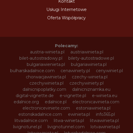
Kontakt
Usługi Internetowe
Oferta Współpracy
Polecamy:
austria-winieta.pl
austriawinieta.pl
bilet-autostradowy.pl
bilety-autostradowe.pl
bulgariawienieta.pl
bulgariawinieta.pl
bulharskadalnice.com
cenawiniety.pl
cenywiniet.pl
chorwacjawinieta.pl
czechy-winieta.pl
czechywinieta.pl
czechywiniety.pl
dalnicnipoplatky.com
dalnicniznamka.eu
digital-vignette.de
e-vignette.pl
e-winieta.eu
edalnice.org
edalnice.pl
electronicavinieta.com
electroniceviniete.com
estoniawinieta.pl
estonskadalnice.com
ewinieta.pl
info365.pl
litvadalnice.com
litwa-winieta.pl
litwawinieta.pl
livignotunel.pl
livignotunnel.com
lotvawinieta.pl