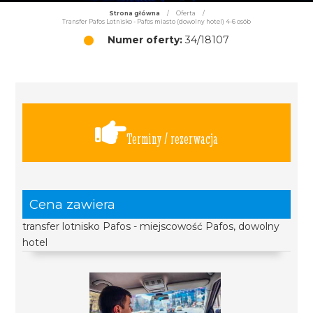
Strona główna
/
Oferta
/
Transfer Pafos Lotnisko - Pafos miasto (dowolny hotel) 4-6 osób
Numer oferty:
34/18107
Terminy / rezerwacja
Cena zawiera
transfer lotnisko Pafos - miejscowość Pafos, dowolny
hotel