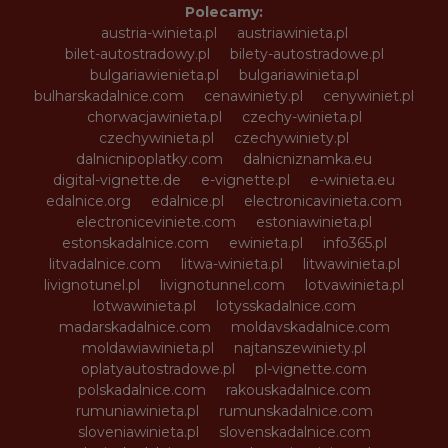
Polecamy:
austria-winieta.pl
austriawinieta.pl
bilet-autostradowy.pl
bilety-autostradowe.pl
bulgariawienieta.pl
bulgariawinieta.pl
bulharskadalnice.com
cenawiniety.pl
cenywiniet.pl
chorwacjawinieta.pl
czechy-winieta.pl
czechywinieta.pl
czechywiniety.pl
dalnicnipoplatky.com
dalnicniznamka.eu
digital-vignette.de
e-vignette.pl
e-winieta.eu
edalnice.org
edalnice.pl
electronicavinieta.com
electroniceviniete.com
estoniawinieta.pl
estonskadalnice.com
ewinieta.pl
info365.pl
litvadalnice.com
litwa-winieta.pl
litwawinieta.pl
livignotunel.pl
livignotunnel.com
lotvawinieta.pl
lotwawinieta.pl
lotysskadalnice.com
madarskadalnice.com
moldavskadalnice.com
moldawiawinieta.pl
najtanszewiniety.pl
oplatyautostradowe.pl
pl-vignette.com
polskadalnice.com
rakouskadalnice.com
rumuniawinieta.pl
rumunskadalnice.com
sloveniawinieta.pl
slovenskadalnice.com