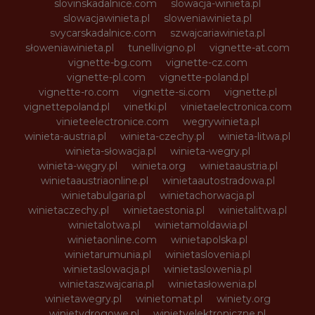
slovinskadalnice.com
slowacja-winieta.pl
slowacjawinieta.pl
sloweniawinieta.pl
svycarskadalnice.com
szwajcariawinieta.pl
słoweniawinieta.pl
tunellivigno.pl
vignette-at.com
vignette-bg.com
vignette-cz.com
vignette-pl.com
vignette-poland.pl
vignette-ro.com
vignette-si.com
vignette.pl
vignettepoland.pl
vinetki.pl
vinietaelectronica.com
vinieteelectronice.com
wegrywinieta.pl
winieta-austria.pl
winieta-czechy.pl
winieta-litwa.pl
winieta-słowacja.pl
winieta-wegry.pl
winieta-węgry.pl
winieta.org
winietaaustria.pl
winietaaustriaonline.pl
winietaautostradowa.pl
winietabulgaria.pl
winietachorwacja.pl
winietaczechy.pl
winietaestonia.pl
winietalitwa.pl
winietalotwa.pl
winietamoldawia.pl
winietaonline.com
winietapolska.pl
winietarumunia.pl
winietaslovenia.pl
winietaslowacja.pl
winietaslowenia.pl
winietaszwajcaria.pl
winietasłowenia.pl
winietawegry.pl
winietomat.pl
winiety.org
winietydrogowe.pl
winietyelektroniczne.pl