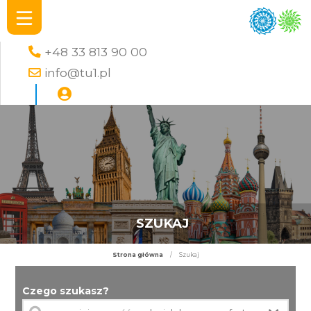
+48 33 813 90 00
info@tu1.pl
SZUKAJ
Strona główna
/
Szukaj
Czego szukasz?