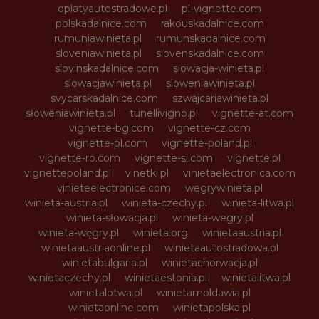
oplatyautostradowe.pl
pl-vignette.com
polskadalnice.com
rakouskadalnice.com
rumuniawinieta.pl
rumunskadalnice.com
sloveniawinieta.pl
slovenskadalnice.com
slovinskadalnice.com
slowacja-winieta.pl
slowacjawinieta.pl
sloweniawinieta.pl
svycarskadalnice.com
szwajcariawinieta.pl
słoweniawinieta.pl
tunellivigno.pl
vignette-at.com
vignette-bg.com
vignette-cz.com
vignette-pl.com
vignette-poland.pl
vignette-ro.com
vignette-si.com
vignette.pl
vignettepoland.pl
vinetki.pl
vinietaelectronica.com
vinieteelectronice.com
wegrywinieta.pl
winieta-austria.pl
winieta-czechy.pl
winieta-litwa.pl
winieta-słowacja.pl
winieta-wegry.pl
winieta-węgry.pl
winieta.org
winietaaustria.pl
winietaaustriaonline.pl
winietaautostradowa.pl
winietabulgaria.pl
winietachorwacja.pl
winietaczechy.pl
winietaestonia.pl
winietalitwa.pl
winietalotwa.pl
winietamoldawia.pl
winietaonline.com
winietapolska.pl