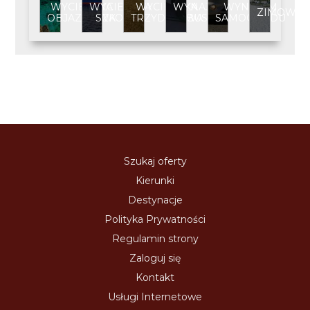
WYCIECZKA
WYCIECZKA
WYCIECZKA
WYNAJEM
WYNAJEM
ZIMOWIS
OBJAZDOWA
SZKOLNA
TRZYDNIOWA
BUSA
SAMOCHODU
Szukaj oferty
Kierunki
Destynacje
Polityka Prywatności
Regulamin strony
Zaloguj się
Kontakt
Usługi Internetowe