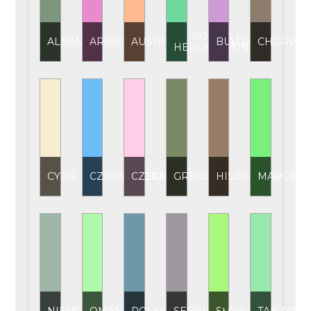
BOŚNIA I
ALBANIA
ARMENIA
AUSTRIA
BUŁGARIA
CHORWAC
HERCEGOWINA
CYPR
CZARNOGÓRA
CZECHY
GRECJA
HISZPANIA
MAROKO