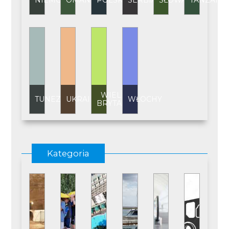
NIEMCY
OMAN
POLSKA
SERBIA
SŁOWACJA
TANZANI
WIELKA
TUNEZJA
UKRAINA
WŁOCHY
BRYTANIA
Kategoria