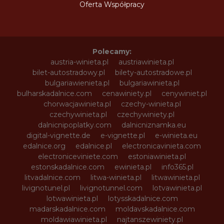
Oferta Współpracy
Polecamy:
austria-winieta.pl
austriawinieta.pl
bilet-autostradowy.pl
bilety-autostradowe.pl
bulgariawienieta.pl
bulgariawinieta.pl
bulharskadalnice.com
cenawiniety.pl
cenywiniet.pl
chorwacjawinieta.pl
czechy-winieta.pl
czechywinieta.pl
czechywiniety.pl
dalnicnipoplatky.com
dalnicniznamka.eu
digital-vignette.de
e-vignette.pl
e-winieta.eu
edalnice.org
edalnice.pl
electronicavinieta.com
electroniceviniete.com
estoniawinieta.pl
estonskadalnice.com
ewinieta.pl
info365.pl
litvadalnice.com
litwa-winieta.pl
litwawinieta.pl
livignotunel.pl
livignotunnel.com
lotvawinieta.pl
lotwawinieta.pl
lotysskadalnice.com
madarskadalnice.com
moldavskadalnice.com
moldawiawinieta.pl
najtanszewiniety.pl