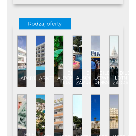
Rodzaj oferty
BILET
BILET
BILET
BILET
AUTOKAROWY
AUTOKAROWY
LOTNICZY
LOTNICZ
APARTAMENT
APARTAMENT****
KRAJOWY
ZAGRANICZNY
REJSOWY
ZAGRANI
BILET