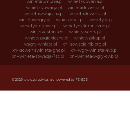
winietarumunia.pl
winietaslovenia.pl
winietaslowacja.pl
winietaslowenia.pl
winietaszwajcaria.pl
winietasłowenia.pl
winietawegry.pl
winietomat.pl
winiety.org
winietydrogowe.pl
winietyelektroniczne.pl
winietyestonia.pl
winietywegry.pl
winietyzagraniczne.pl
winietyzakup.pl
węgry-winieta.pl
xn--sowacja-njb.org.pl
xn--soweniawinieta-gnc.pl
xn--wgry-winieta-4vb.pl
xn--winieta-sowacja-7sc.pl
xn--winieta-wgry-dwb.pl
© 2026 www.turystyka.net | powered by FENIQS