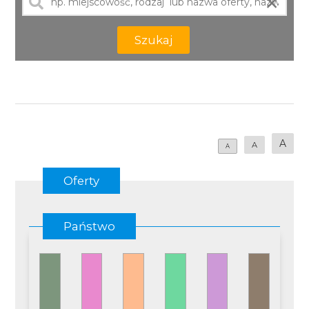
×
Szukaj
A
A
A
Oferty
Państwo