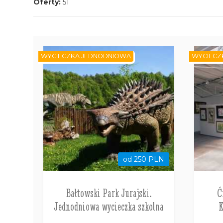
Oferty:
51
WYCIECZKA JEDNODNIOWA
WYCIECZ
od 250 PLN
Bałtowski Park Jurajski.
Ć
Jednodniowa wycieczka szkolna
K