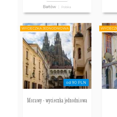
Bałtów
Polska
WYCIECZKA JEDNODNIOWA
WYCIECZ
od 90 PLN
Morawy - wycieczka jednodniowa