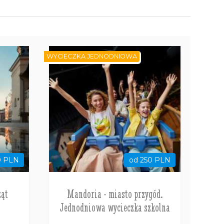
WYCIECZKA JEDNODNIOWA
0 PLN
od 250 PLN
żąt
Mandoria - miasto przygód.
Jednodniowa wycieczka szkolna