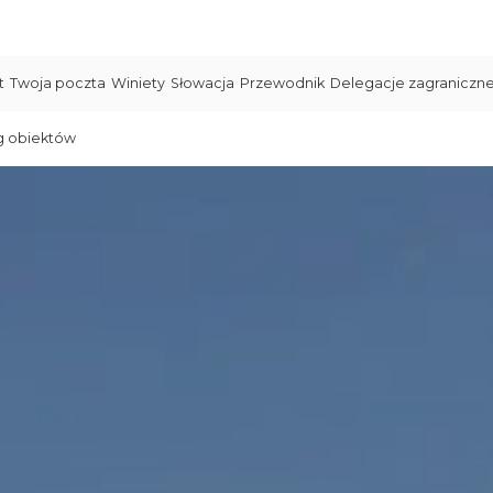
t
Twoja poczta
Winiety
Słowacja
Przewodnik
Delegacje zagraniczn
g obiektów