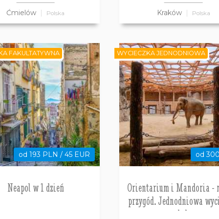
Ćmielów
Kraków
Polska
Polska
KA FAKULTATYWNA
WYCIECZKA JEDNODNIOWA
od 193 PLN / 45 EUR
od 30
Neapol w 1 dzień
Orientarium i Mandoria - miasto
przygód. Jednodniowa wyc
szkolna