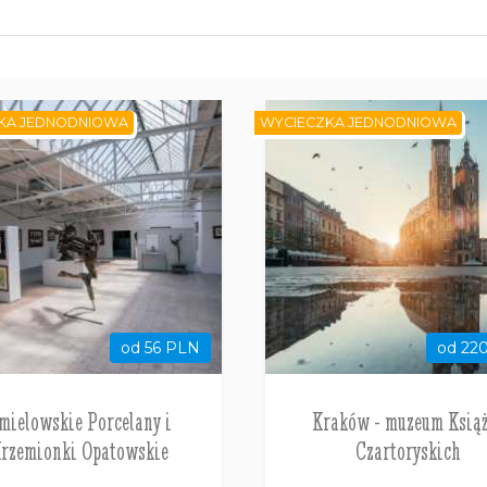
KA JEDNODNIOWA
WYCIECZKA JEDNODNIOWA
od 56 PLN
od 22
mielowskie Porcelany i
Kraków - muzeum Ksią
rzemionki Opatowskie
Czartoryskich