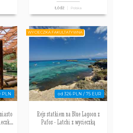
Łódź
Polska
WYCIECZKA FAKULTATYWNA
0 PLN
od 326 PLN / 75 EUR
Rejs statkiem na Blue Lagoon z
ieczka
Pafos - Latchi z wycieczką