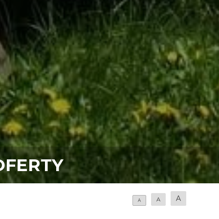
OFERTY
A
A
A